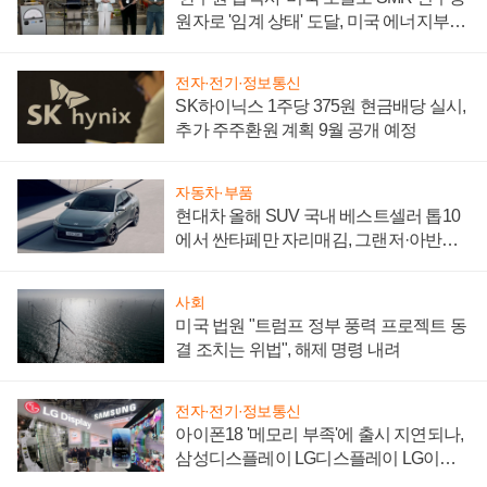
원자로 '임계 상태' 도달, 미국 에너지부
"중요한 이정표"
전자·전기·정보통신
SK하이닉스 1주당 375원 현금배당 실시,
추가 주주환원 계획 9월 공개 예정
자동차·부품
현대차 올해 SUV 국내 베스트셀러 톱10
에서 싼타페만 자리매김, 그랜저·아반떼
'세단 쌍끌이'로 내수 방어
사회
미국 법원 "트럼프 정부 풍력 프로젝트 동
결 조치는 위법", 해제 명령 내려
전자·전기·정보통신
아이폰18 '메모리 부족'에 출시 지연되나,
삼성디스플레이 LG디스플레이 LG이노
텍 '탈애플' 수익 다각화 속도