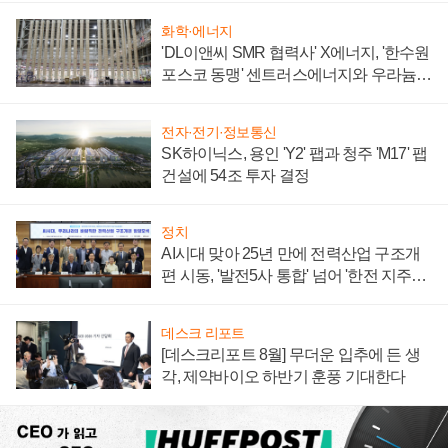
화학·에너지
'DL이앤씨 SMR 협력사' X에너지, '한수원
포스코 동맹' 센트러스에너지와 우라늄
계약 체결
전자·전기·정보통신
SK하이닉스, 용인 'Y2' 팹과 청주 'M17' 팹
건설에 54조 투자 결정
정치
AI시대 맞아 25년 만에 전력산업 구조개
편 시동, '발전5사 통합' 넘어 '한전 지주사'
재편론도
데스크 리포트
[데스크리포트 8월] 무더운 입추에 든 생
각, 제약바이오 하반기 훈풍 기대한다