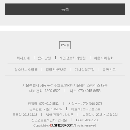
PC버전
회사소개
윤리강령
개인정보처리방침
이용자위원회
청소년보호정책
정정·반론보도
기사심의규정
불편신고
서울특별시 성동구 성수일로 39-34 서울숲더스페이스 12층
대표전화 : 1800-6522
팩스 : 070-4015-8658
편집국 : 070-4010-8512
사업본부 : 070-4010-7078
등록번호 : 서울 아 02897
제호 : 비즈니스포스트
등록일: 2013.11.13
발행·편집인 : 강석운
발행일자: 2013년 12월 2일
청소년보호책임자 : 강석운
ISSN : 2636-171X
Copyright ⓒ
B
USINESSPOST
. All rights reserved.