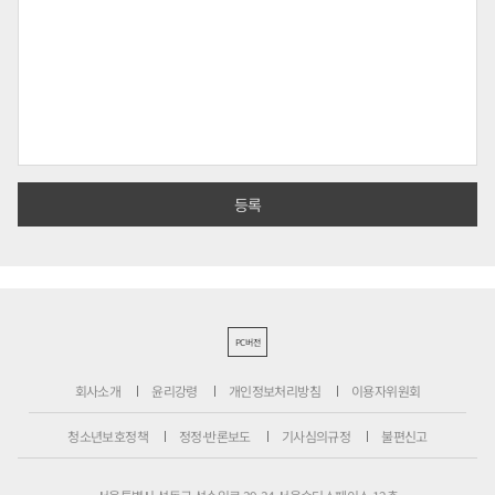
PC버전
회사소개
윤리강령
개인정보처리방침
이용자위원회
청소년보호정책
정정·반론보도
기사심의규정
불편신고