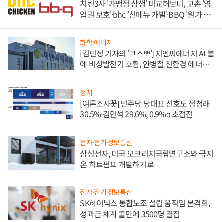
치킨3사 '가맹점 상생' 비교해보니, 교촌 '영
업권 보호'·bhc '신메뉴 개발'·BBQ '원가 부
담'
화학·에너지
[김민정 기자의 '코스뽀'] 지엔씨에너지 AI 붐
에 비상발전기 호황, 안병철 친환경 에너지
발전전문기업 향한다
정치
[여론조사꽃] 민주당 당대표 선호도 정청래
30.5%·김민석 29.6%, 0.9%p 초접전
전자·전기·정보통신
삼성전자, 미국 오크리지국립연구소와 극저
온 히트펌프 개발하기로
전자·전기·정보통신
SK하이닉스 통합노조 설립 움직임 본격화,
성과급 체계 불만에 3500명 결집