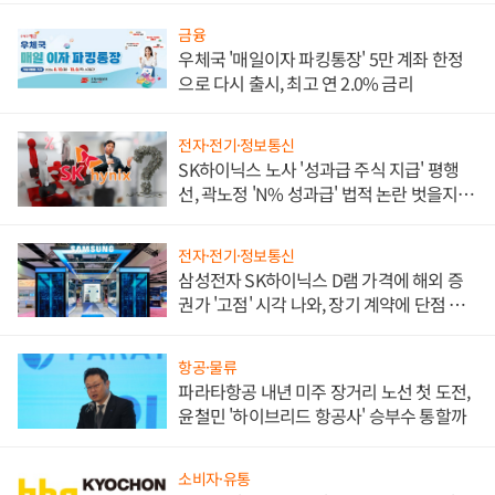
금융
우체국 '매일이자 파킹통장' 5만 계좌 한정
으로 다시 출시, 최고 연 2.0% 금리
전자·전기·정보통신
SK하이닉스 노사 '성과급 주식 지급' 평행
선, 곽노정 'N% 성과급' 법적 논란 벗을지 주
목
전자·전기·정보통신
삼성전자 SK하이닉스 D램 가격에 해외 증
권가 '고점' 시각 나와, 장기 계약에 단점 부
각
항공·물류
파라타항공 내년 미주 장거리 노선 첫 도전,
윤철민 '하이브리드 항공사' 승부수 통할까
소비자·유통