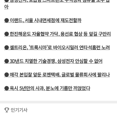
아
● 이랜드, 서울 시내면세점에 재도전할까
● 한진해운도 자율협약 가닥, 용선료 협상 등 앞길 구만리
● 셀트리온, '트룩시마'로 바이오시밀러 연타석홈런 노려
● 3D낸드 치열한 기술경쟁, 삼성전자 안심할 수 없어
● 매각 본입찰 앞둔 로젠택배, 글로벌 물류회사에 팔리나
● 옥시 5년만의 사과, 분노에 기름만 끼얹었다
인기기사