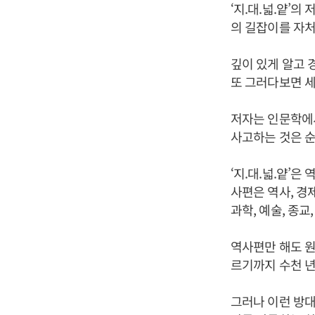
‘지.대.넓.얕’
의 길잡이를 자처
깊이 있게 알고 
또 그러다보면 세
저자는 인문학에서
사고하는 것은 
‘지.대.넓.얕’
사편은 역사, 경
과학, 예술, 종교
역사편만 해도 원
르기까지 수천 년
그러나 이런 방대