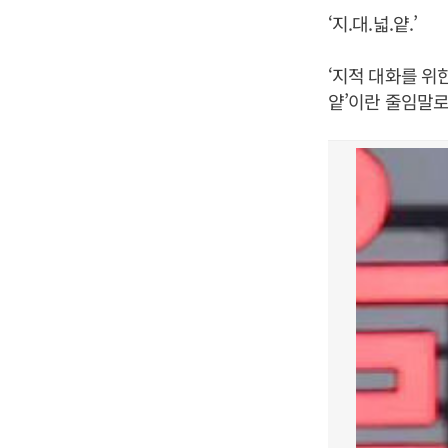
‘지.대.넓.얕.’
‘지적 대화를 위한
얕’이란 줄임말로