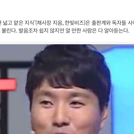
 넓고 얕은 지식’(채사장 지음, 한빛비즈)은 출판계와 독자들 사이
 불린다. 발음조차 쉽지 않지만 알 만한 사람은 다 알아듣는다.