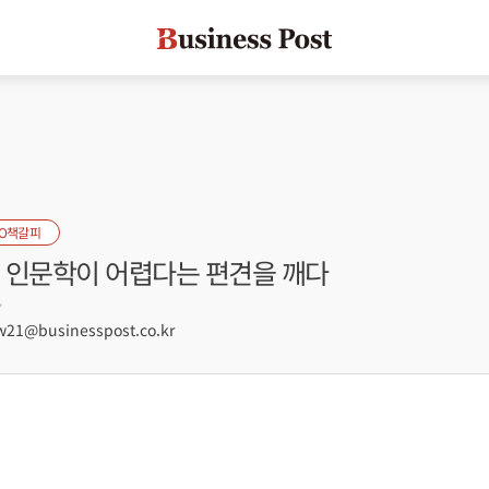
EO책갈피
얕.’ 인문학이 어렵다는 편견을 깨다
7
21@businesspost.co.kr