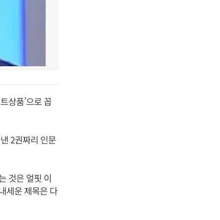
히트상품’으로 꼽
펴낸 2권짜리 인문
는 것은 얼핏 이
 내세운 제목은 다