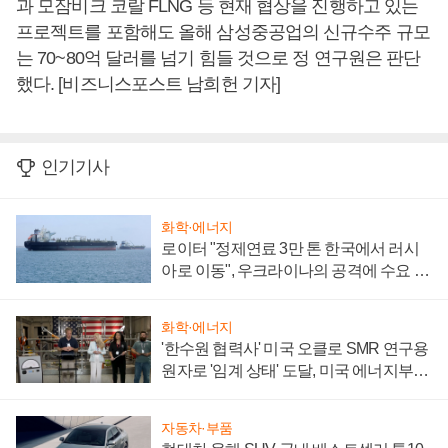
과 모잠비크 코랄 FLNG 등 현재 협상을 진행하고 있는
프로젝트를 포함해도 올해 삼성중공업의 신규수주 규모
는 70~80억 달러를 넘기 힘들 것으로 정 연구원은 판단
했다. [비즈니스포스트 남희헌 기자]
인기기사
화학·에너지
로이터 "정제연료 3만 톤 한국에서 러시
아로 이동", 우크라이나의 공격에 수요 늘
어
화학·에너지
'한수원 협력사' 미국 오클로 SMR 연구용
원자로 '임계 상태' 도달, 미국 에너지부
"중요한 이정표"
자동차·부품