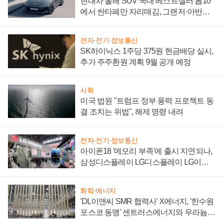
현대차 올해 SUV 국내 베스트셀러 톱10
에서 싼타페만 자리매김, 그랜저·아반떼
'세단 쌍끌이'로 내수 방어
전자·전기·정보통신
SK하이닉스 1주당 375원 현금배당 실시,
추가 주주환원 계획 9월 공개 예정
사회
미국 법원 "트럼프 정부 풍력 프로젝트 동
결 조치는 위법", 해제 명령 내려
전자·전기·정보통신
아이폰18 '메모리 부족'에 출시 지연되나,
삼성디스플레이 LG디스플레이 LG이노
텍 '탈애플' 수익 다각화 속도
화학·에너지
'DL이앤씨 SMR 협력사' X에너지, '한수원
포스코 동맹' 센트러스에너지와 우라늄