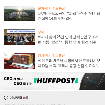
계약 체결
전자·전기·정보통신
SK하이닉스, 용인 'Y2' 팹과 청주 'M17' 팹
건설에 54조 투자 결정
정치
AI시대 맞아 25년 만에 전력산업 구조개
편 시동, '발전5사 통합' 넘어 '한전 지주사'
재편론도
전자·전기·정보통신
AI 메모리반도체 시장에서 낸드플래시보
다 D램 부각, 고객사 물량 선점 수요의 '우
선순위'
기사댓글
0
개