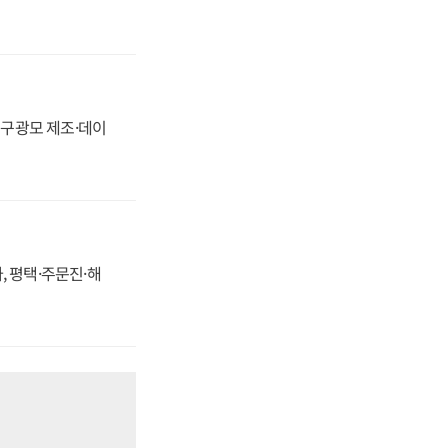
화, 구광모 제조·데이
, 평택·주문진·해