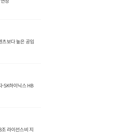
지 연장
·벤츠보다 높은 공임
자·SK하이닉스 HB
.3조 라이선스비 지