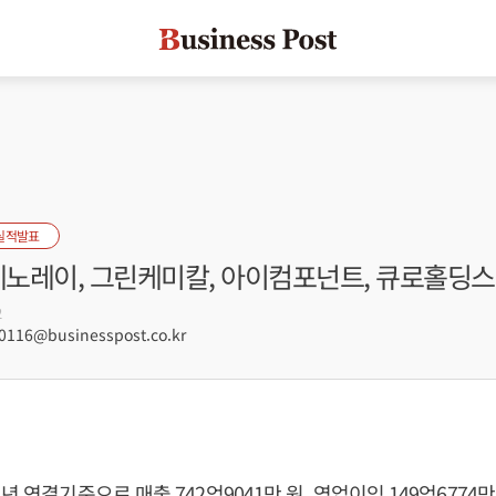
실적발표
 제노레이, 그린케미칼, 아이컴포넌트, 큐로홀딩스
2
116@businesspost.co.kr
년 연결기준으로 매출 742억9041만 원, 영업이익 149억6774만 