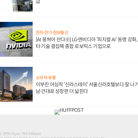
급
전자·전기·정보통신
[AI 뭉쳐야 산다⑧] LG·엔비디아 '피지컬 AI' 동맹 강
터·기술 결집해 종합 로보틱스 기업으로
소비자·유통
이부진 야심작 '신라스테이' 서울신라호텔보다 잘 나가
남·건대로 성장판 더 넓힌다
현재 0 byte / 최대 400byte)