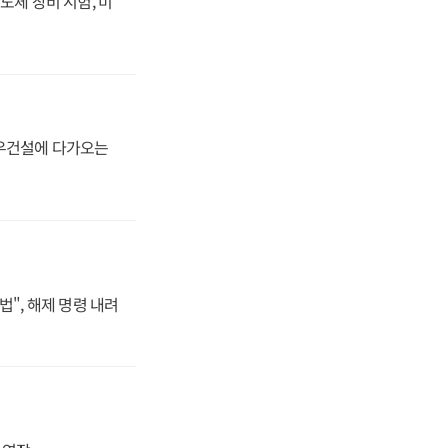
도체 장비 시험, 미
대우건설에 다가오는
법", 해제 명령 내려