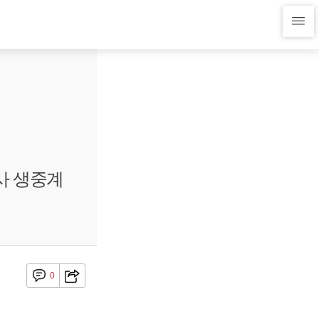
3사 생중계
0