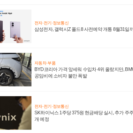
전자·전기·정보통신
삼성전자, 갤럭시Z 폴드8 사전예약 개통 8월31일
자동차·부품
BYD코리아 가격 앞세워 수입차 4위 올랐지만, B
공임비에 소비자 불만 폭발
전자·전기·정보통신
SK하이닉스 1주당 375원 현금배당 실시, 추가 주
개 예정