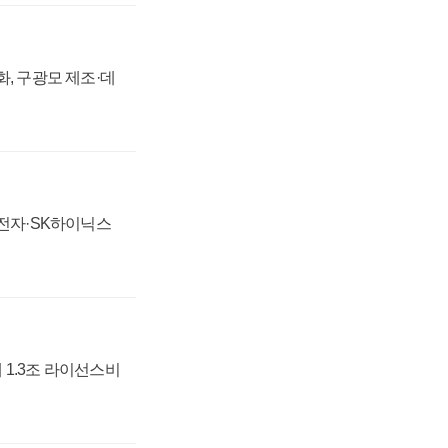
강화, 구광모 제조·데
성전자·SK하이닉스
 1.3조 라이선스비