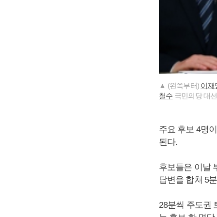
▲ (왼쪽부터)
이재
철수
국민의당 대선
주요 후보 4명
된다.
후보들은 이날 
답변을 합쳐 5분
28분씩 주도권 