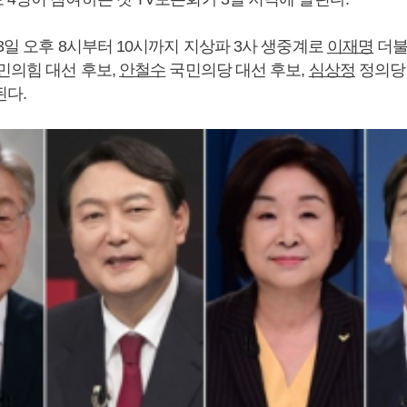
3일 오후 8시부터 10시까지 지상파 3사 생중계로
이재명
더불
민의힘 대선 후보,
안철수
국민의당 대선 후보,
심상정
정의당 
된다.