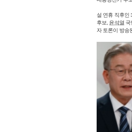
설 연휴 직후인 
후보,
윤석열
국
자 토론이 방송