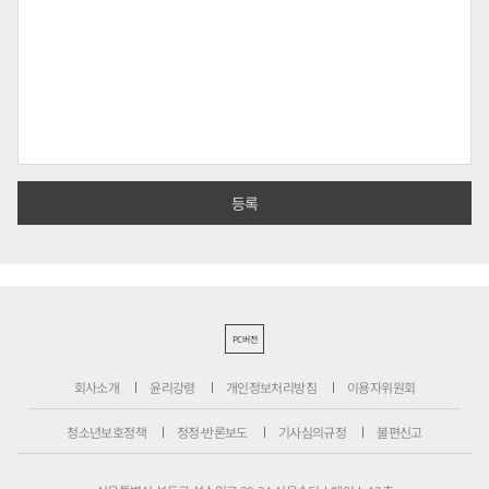
PC버전
회사소개
윤리강령
개인정보처리방침
이용자위원회
청소년보호정책
정정·반론보도
기사심의규정
불편신고