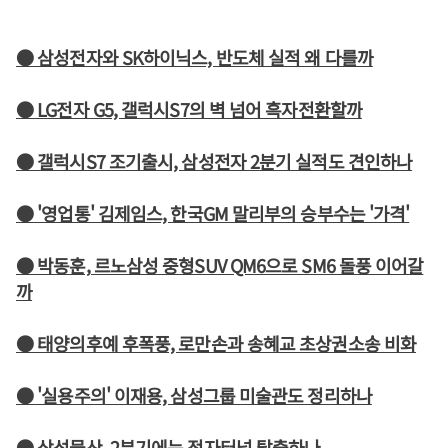
● 삼성전자와 SK하이닉스, 반도체 실적 왜 다를까
● LG전자 G5, 갤럭시S7의 벽 넘어 흑자전환할까
● 갤럭시S7 조기출시, 삼성전자 2분기 실적도 견인하나
● '영업통' 김제임스, 한국GM 말리부의 승부수는 '가격'
● 박동훈, 르노삼성 중형SUV QM6으로 SM6 돌풍 이어갈
까
● 태양의후예 후폭풍, 로만손과 송혜교 초상권소송 비화
● '실용주의' 이재용, 삼성그룹 미술관도 정리하나
● 삼성물산, 2분기에는 적자터널 탈출하나