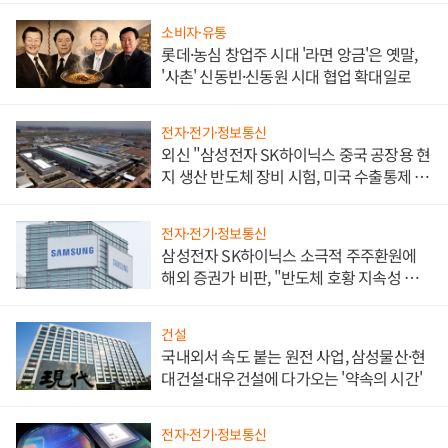
소비자·유통
롯데·농심 창업주 시대 '라면 앙금'은 옛말,
'사촌' 신동빈·신동원 시대 협업 확대일로
전자·전기·정보통신
외신 "삼성전자 SK하이닉스 중국 공장용 현
지 생산 반도체 장비 시험, 미국 수출통제 대
비"
전자·전기·정보통신
삼성전자 SK하이닉스 소극적 주주환원에
해외 증권가 비판, "반도체 호황 지속성 의
문"
건설
국내외서 속도 붙는 원전 사업, 삼성물산·현
대건설·대우건설에 다가오는 '약속의 시간'
전자·전기·정보통신