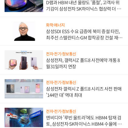
D램과 HBM 내년 물량도 '품절', 고객사 위
기감이 삼성전자 SK하이닉스 협상력 더 키
워
화학·에너지
삼성SDI ESS 수요 급증에 북미 증설 타진,
최주선 스텔란티스·GM 합작공장 건설 재추
진하나
전자·전기·정보통신
삼성전자, 갤럭시Z 폴드8 사전예약 개통 8
월31일까지 연장
전자·전기·정보통신
삼성전자 갤럭시 Z 폴드8 시리즈 사전 판매
'144만 대' 역대 최대
전자·전기·정보통신
엔비디아 '루빈 울트라'에도 HBM4 탑재 검
토, 삼성전자·SK하이닉스 HBM4 수율에 주