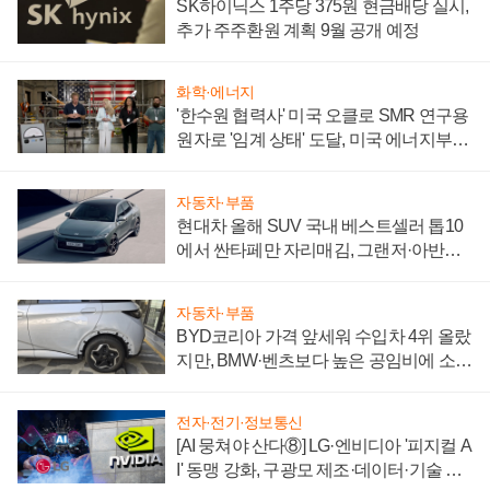
SK하이닉스 1주당 375원 현금배당 실시,
추가 주주환원 계획 9월 공개 예정
화학·에너지
'한수원 협력사' 미국 오클로 SMR 연구용
원자로 '임계 상태' 도달, 미국 에너지부
"중요한 이정표"
자동차·부품
현대차 올해 SUV 국내 베스트셀러 톱10
에서 싼타페만 자리매김, 그랜저·아반떼
'세단 쌍끌이'로 내수 방어
자동차·부품
BYD코리아 가격 앞세워 수입차 4위 올랐
지만, BMW·벤츠보다 높은 공임비에 소비
자 불만 폭발
전자·전기·정보통신
[AI 뭉쳐야 산다⑧] LG·엔비디아 '피지컬 A
I' 동맹 강화, 구광모 제조·데이터·기술 결