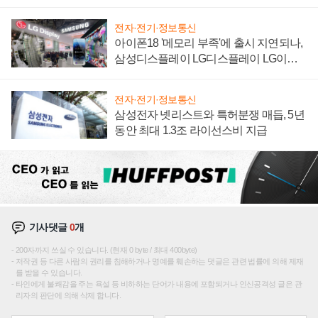
집해 종합 로보틱스 기업으로
전자·전기·정보통신
아이폰18 '메모리 부족'에 출시 지연되나,
삼성디스플레이 LG디스플레이 LG이노
텍 '탈애플' 수익 다각화 속도
전자·전기·정보통신
삼성전자 넷리스트와 특허분쟁 매듭, 5년
동안 최대 1.3조 라이선스비 지급
기사댓글
0
개
200자까지 쓰실 수 있습니다. (현재 0 byte / 최대 400byte)
저작권 등 다른 사람의 권리를 침해하거나 명예를 훼손하는 댓글은 관련 법률에 의해 제재
를 받을 수 있습니다.
타인에게 불쾌감을 주는 욕설 등 비하하는 단어가 내용에 포함되거나 인신공격성 글은 관
리자의 판단에 의해 삭제 합니다.