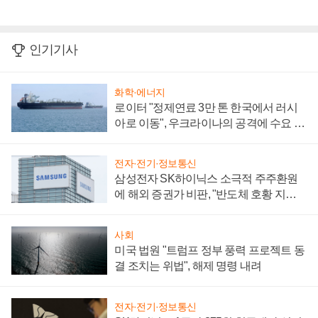
인기기사
화학·에너지
로이터 "정제연료 3만 톤 한국에서 러시
아로 이동", 우크라이나의 공격에 수요 늘
어
전자·전기·정보통신
삼성전자 SK하이닉스 소극적 주주환원
에 해외 증권가 비판, "반도체 호황 지속
성 의문"
사회
미국 법원 "트럼프 정부 풍력 프로젝트 동
결 조치는 위법", 해제 명령 내려
전자·전기·정보통신