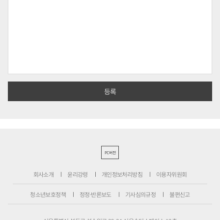
PC버전
회사소개
윤리강령
개인정보처리방침
이용자위원회
청소년보호정책
정정·반론보도
기사심의규정
불편신고