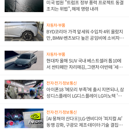
미국 법원 "트럼프 정부 풍력 프로젝트 동결
조치는 위법", 해제 명령 내려
자동차·부품
BYD코리아 가격 앞세워 수입차 4위 올랐지
만, BMW·벤츠보다 높은 공임비에 소비자
불만 폭발
자동차·부품
현대차 올해 SUV 국내 베스트셀러 톱10에
서 싼타페만 자리매김, 그랜저·아반떼 '세단
쌍끌이'로 내수 방어
전자·전기·정보통신
아이폰18 '메모리 부족'에 출시 지연되나, 삼
성디스플레이 LG디스플레이 LG이노텍 '탈
애플' 수익 다각화 속도
전자·전기·정보통신
[AI 뭉쳐야 산다⑧] LG·엔비디아 '피지컬 AI'
동맹 강화, 구광모 제조·데이터·기술 결집