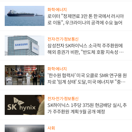
화학·에너지
로이터 "정제연료 3만 톤 한국에서 러시아
로 이동", 우크라이나의 공격에 수요 늘어
전자·전기·정보통신
삼성전자 SK하이닉스 소극적 주주환원에
해외 증권가 비판, "반도체 호황 지속성 의
문"
화학·에너지
'한수원 협력사' 미국 오클로 SMR 연구용 원
자로 '임계 상태' 도달, 미국 에너지부 "중요
한 이정표"
전자·전기·정보통신
SK하이닉스 1주당 375원 현금배당 실시, 추
가 주주환원 계획 9월 공개 예정
사회