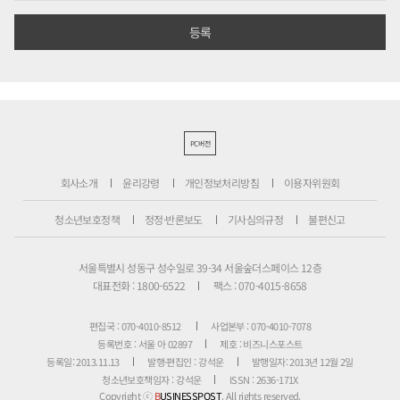
PC버전
회사소개
윤리강령
개인정보처리방침
이용자위원회
청소년보호정책
정정·반론보도
기사심의규정
불편신고
서울특별시 성동구 성수일로 39-34 서울숲더스페이스 12층
대표전화 : 1800-6522
팩스 : 070-4015-8658
편집국 : 070-4010-8512
사업본부 : 070-4010-7078
등록번호 : 서울 아 02897
제호 : 비즈니스포스트
등록일: 2013.11.13
발행·편집인 : 강석운
발행일자: 2013년 12월 2일
청소년보호책임자 : 강석운
ISSN : 2636-171X
Copyright ⓒ
B
USINESSPOST
. All rights reserved.