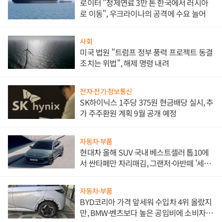
로이터 "정제연료 3만 톤 한국에서 러시아
로 이동", 우크라이나의 공격에 수요 늘어
사회
미국 법원 "트럼프 정부 풍력 프로젝트 동결
조치는 위법", 해제 명령 내려
전자·전기·정보통신
SK하이닉스 1주당 375원 현금배당 실시, 추
가 주주환원 계획 9월 공개 예정
자동차·부품
현대차 올해 SUV 국내 베스트셀러 톱10에
서 싼타페만 자리매김, 그랜저·아반떼 '세단
쌍끌이'로 내수 방어
자동차·부품
BYD코리아 가격 앞세워 수입차 4위 올랐지
만, BMW·벤츠보다 높은 공임비에 소비자