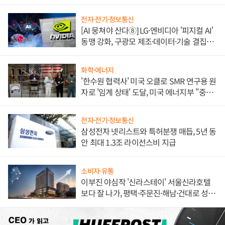
불만 폭발
전자·전기·정보통신
[AI 뭉쳐야 산다⑧] LG·엔비디아 '피지컬 AI'
동맹 강화, 구광모 제조·데이터·기술 결집
해 종합 로보틱스 기업으로
화학·에너지
'한수원 협력사' 미국 오클로 SMR 연구용 원
자로 '임계 상태' 도달, 미국 에너지부 "중요
한 이정표"
전자·전기·정보통신
삼성전자 넷리스트와 특허분쟁 매듭, 5년 동
안 최대 1.3조 라이선스비 지급
소비자·유통
이부진 야심작 '신라스테이' 서울신라호텔
보다 잘 나가, 평택·주문진·해남·건대로 성
장판 더 넓힌다