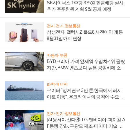
SK하이닉스 1주당 375원 현금배당 실시,
추가 주주환원 계획 9월 공개 예정
전자·전기·정보통신
삼성전자, 갤럭시Z 폴드8 사전예약 개통
8월31일까지 연장
자동차·부품
BYD코리아 가격 앞세워 수입차 4위 올랐
지만, BMW·벤츠보다 높은 공임비에 소비
자 불만 폭발
화학·에너지
로이터 "정제연료 3만 톤 한국에서 러시
아로 이동", 우크라이나의 공격에 수요 늘
어
전자·전기·정보통신
[AI 뭉쳐야 산다⑧] LG·엔비디아 '피지컬 A
I' 동맹 강화, 구광모 제조·데이터·기술 결