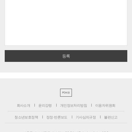
PC버전
회사소개
윤리강령
개인정보처리방침
이용자위원회
청소년보호정책
정정·반론보도
기사심의규정
불편신고