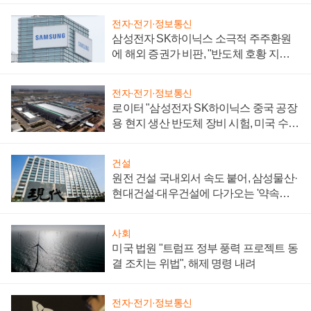
전자·전기·정보통신
삼성전자 SK하이닉스 소극적 주주환원
에 해외 증권가 비판, "반도체 호황 지속
성 의문"
전자·전기·정보통신
로이터 "삼성전자 SK하이닉스 중국 공장
용 현지 생산 반도체 장비 시험, 미국 수출
통제 대비"
건설
원전 건설 국내외서 속도 붙어, 삼성물산·
현대건설·대우건설에 다가오는 '약속의
시간'
사회
미국 법원 "트럼프 정부 풍력 프로젝트 동
결 조치는 위법", 해제 명령 내려
전자·전기·정보통신