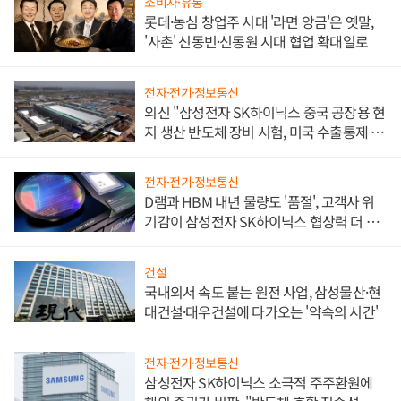
소비자·유통
롯데·농심 창업주 시대 '라면 앙금'은 옛말,
'사촌' 신동빈·신동원 시대 협업 확대일로
전자·전기·정보통신
외신 "삼성전자 SK하이닉스 중국 공장용 현
지 생산 반도체 장비 시험, 미국 수출통제 대
비"
전자·전기·정보통신
D램과 HBM 내년 물량도 '품절', 고객사 위
기감이 삼성전자 SK하이닉스 협상력 더 키
워
건설
국내외서 속도 붙는 원전 사업, 삼성물산·현
대건설·대우건설에 다가오는 '약속의 시간'
전자·전기·정보통신
삼성전자 SK하이닉스 소극적 주주환원에