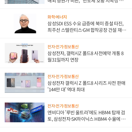
해외 증권가 비판, "반도체 호황 지속성 의
문"
화학·에너지
삼성SDI ESS 수요 급증에 북미 증설 타진,
최주선 스텔란티스·GM 합작공장 건설 재추
진하나
전자·전기·정보통신
삼성전자, 갤럭시Z 폴드8 사전예약 개통 8
월31일까지 연장
전자·전기·정보통신
삼성전자 갤럭시 Z 폴드8 시리즈 사전 판매
'144만 대' 역대 최대
전자·전기·정보통신
엔비디아 '루빈 울트라'에도 HBM4 탑재 검
토, 삼성전자·SK하이닉스 HBM4 수율에 주
도권 갈린다