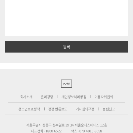
PC버전
회사소개
윤리강령
개인정보처리방침
이용자위원회
청소년보호정책
정정·반론보도
기사심의규정
불편신고
서울특별시 성동구 성수일로 39-34 서울숲더스페이스 12층
대표전화 : 1800-6522
팩스 : 070-4015-8658