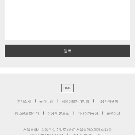
PC버전
회사소개
윤리강령
개인정보처리방침
이용자위원회
청소년보호정책
정정·반론보도
기사심의규정
불편신고
서울특별시 성동구 성수일로 39-34 서울숲더스페이스 12층