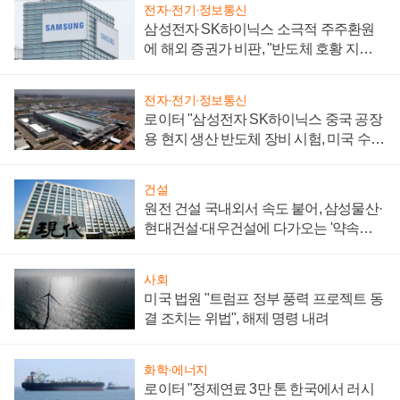
전자·전기·정보통신
삼성전자 SK하이닉스 소극적 주주환원
에 해외 증권가 비판, "반도체 호황 지속
성 의문"
전자·전기·정보통신
로이터 "삼성전자 SK하이닉스 중국 공장
용 현지 생산 반도체 장비 시험, 미국 수출
통제 대비"
건설
원전 건설 국내외서 속도 붙어, 삼성물산·
현대건설·대우건설에 다가오는 '약속의
시간'
사회
미국 법원 "트럼프 정부 풍력 프로젝트 동
결 조치는 위법", 해제 명령 내려
화학·에너지
로이터 "정제연료 3만 톤 한국에서 러시