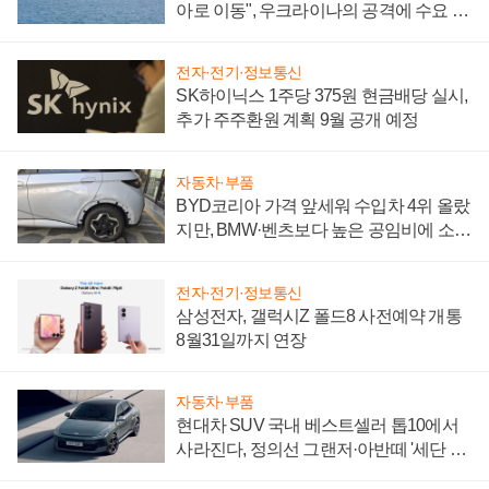
아로 이동", 우크라이나의 공격에 수요 늘
어
전자·전기·정보통신
SK하이닉스 1주당 375원 현금배당 실시,
추가 주주환원 계획 9월 공개 예정
자동차·부품
BYD코리아 가격 앞세워 수입차 4위 올랐
지만, BMW·벤츠보다 높은 공임비에 소비
자 불만 폭발
전자·전기·정보통신
삼성전자, 갤럭시Z 폴드8 사전예약 개통
8월31일까지 연장
자동차·부품
현대차 SUV 국내 베스트셀러 톱10에서
사라진다, 정의선 그랜저·아반떼 '세단 쌍
끌이'로 내수 방어