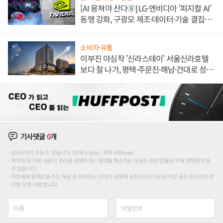
[AI 뭉쳐야 산다⑧] LG·엔비디아 '피지컬 AI'
동맹 강화, 구광모 제조·데이터·기술 결집
해 종합 로보틱스 기업으로
소비자·유통
이부진 야심작 '신라스테이' 서울신라호텔
보다 잘 나가, 평택·주문진·해남·건대로 성
장판 더 넓힌다
기사댓글
0
개
200자까지 쓰실 수 있습니다. (현재 0 byte / 최대 400byte)
저작권 등 다른 사람의 권리를 침해하거나 명예를 훼손하는 댓글은 관련 법률에 의해 제재를 받을
수 있습니다.
타인에게 불쾌감을 주는 욕설 등 비하하는 단어가 내용에 포함되거나 인신공격성 글은 관리자의 판
단에 의해 삭제 합니다.