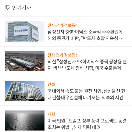
인기기사
전자·전기·정보통신
삼성전자 SK하이닉스 소극적 주주환원에
해외 증권가 비판, "반도체 호황 지속성 의
문"
전자·전기·정보통신
외신 "삼성전자 SK하이닉스 중국 공장용 현
지 생산 반도체 장비 시험, 미국 수출통제 대
비"
건설
국내외서 속도 붙는 원전 사업, 삼성물산·현
대건설·대우건설에 다가오는 '약속의 시간'
사회
미국 법원 "트럼프 정부 풍력 프로젝트 동결
조치는 위법", 해제 명령 내려