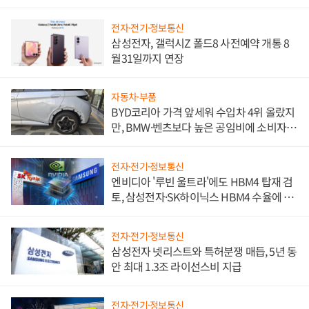
전자·전기·정보통신
삼성전자, 갤럭시Z 폴드8 사전예약 개통 8
월31일까지 연장
자동차·부품
BYD코리아 가격 앞세워 수입차 4위 올랐지
만, BMW·벤츠보다 높은 공임비에 소비자
불만 폭발
전자·전기·정보통신
엔비디아 '루빈 울트라'에도 HBM4 탑재 검
토, 삼성전자·SK하이닉스 HBM4 수율에 주
도권 갈린다
전자·전기·정보통신
삼성전자 넷리스트와 특허분쟁 매듭, 5년 동
안 최대 1.3조 라이선스비 지급
전자·전기·정보통신