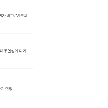
가 비판, "반도체
·대우건설에 다가
까지 연장