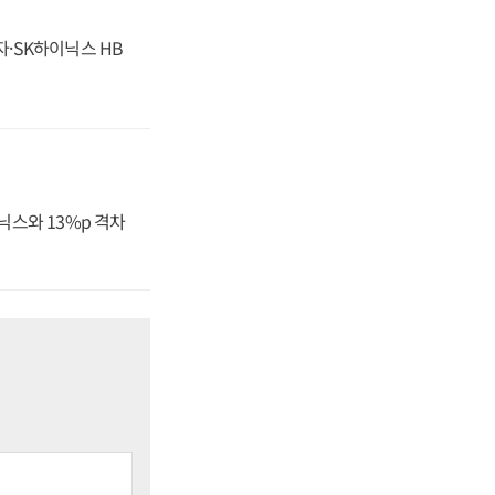
자·SK하이닉스 HB
닉스와 13%p 격차