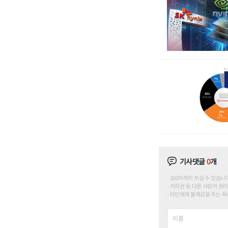
기사댓글
0
개
200자까지 쓰실 수 있습니다. (
저작권 등 다른 사람의 권리
타인에게 불쾌감을 주는 욕설