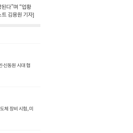
망된다”며 “업황
스트 김용원 기자]
동빈·신동원 시대 협
도체 장비 시험, 미