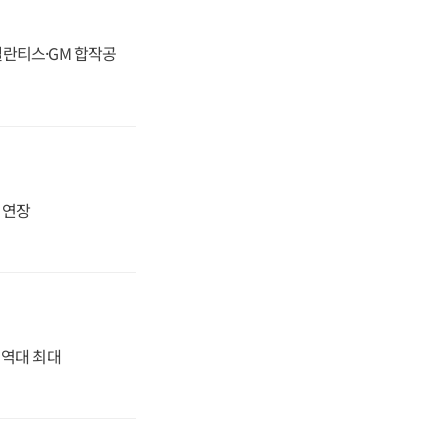
스텔란티스·GM 합작공
지 연장
' 역대 최대