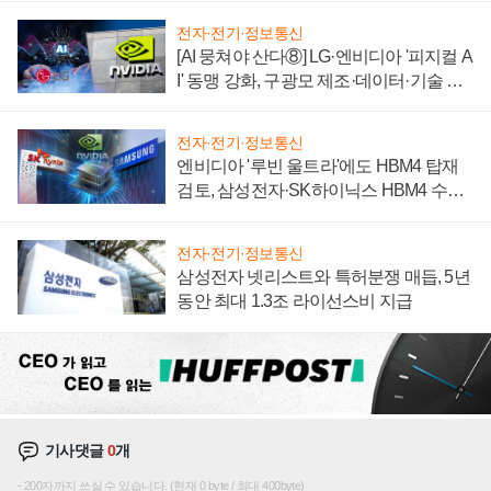
전자·전기·정보통신
[AI 뭉쳐야 산다⑧] LG·엔비디아 '피지컬 A
I' 동맹 강화, 구광모 제조·데이터·기술 결
집해 종합 로보틱스 기업으로
전자·전기·정보통신
엔비디아 '루빈 울트라'에도 HBM4 탑재
검토, 삼성전자·SK하이닉스 HBM4 수율
에 주도권 갈린다
전자·전기·정보통신
삼성전자 넷리스트와 특허분쟁 매듭, 5년
동안 최대 1.3조 라이선스비 지급
기사댓글
0
개
200자까지 쓰실 수 있습니다. (현재 0 byte / 최대 400byte)