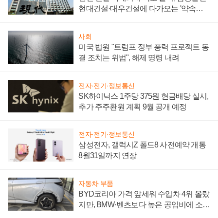
현대건설·대우건설에 다가오는 '약속의
시간'
사회
미국 법원 "트럼프 정부 풍력 프로젝트 동
결 조치는 위법", 해제 명령 내려
전자·전기·정보통신
SK하이닉스 1주당 375원 현금배당 실시,
추가 주주환원 계획 9월 공개 예정
전자·전기·정보통신
삼성전자, 갤럭시Z 폴드8 사전예약 개통
8월31일까지 연장
자동차·부품
BYD코리아 가격 앞세워 수입차 4위 올랐
지만, BMW·벤츠보다 높은 공임비에 소비
자 불만 폭발