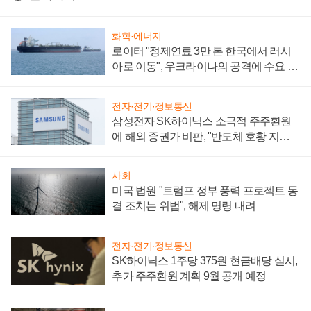
화학·에너지
로이터 "정제연료 3만 톤 한국에서 러시
아로 이동", 우크라이나의 공격에 수요 늘
어
전자·전기·정보통신
삼성전자 SK하이닉스 소극적 주주환원
에 해외 증권가 비판, "반도체 호황 지속
성 의문"
사회
미국 법원 "트럼프 정부 풍력 프로젝트 동
결 조치는 위법", 해제 명령 내려
전자·전기·정보통신
SK하이닉스 1주당 375원 현금배당 실시,
추가 주주환원 계획 9월 공개 예정