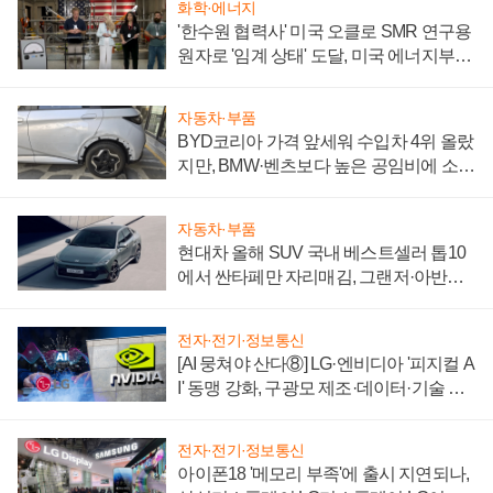
화학·에너지
'한수원 협력사' 미국 오클로 SMR 연구용
원자로 '임계 상태' 도달, 미국 에너지부
"중요한 이정표"
자동차·부품
BYD코리아 가격 앞세워 수입차 4위 올랐
지만, BMW·벤츠보다 높은 공임비에 소비
자 불만 폭발
자동차·부품
현대차 올해 SUV 국내 베스트셀러 톱10
에서 싼타페만 자리매김, 그랜저·아반떼
'세단 쌍끌이'로 내수 방어
전자·전기·정보통신
[AI 뭉쳐야 산다⑧] LG·엔비디아 '피지컬 A
I' 동맹 강화, 구광모 제조·데이터·기술 결
집해 종합 로보틱스 기업으로
전자·전기·정보통신
아이폰18 '메모리 부족'에 출시 지연되나,