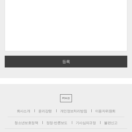
PC버전
회사소개
윤리강령
개인정보처리방침
이용자위원회
청소년보호정책
정정·반론보도
기사심의규정
불편신고