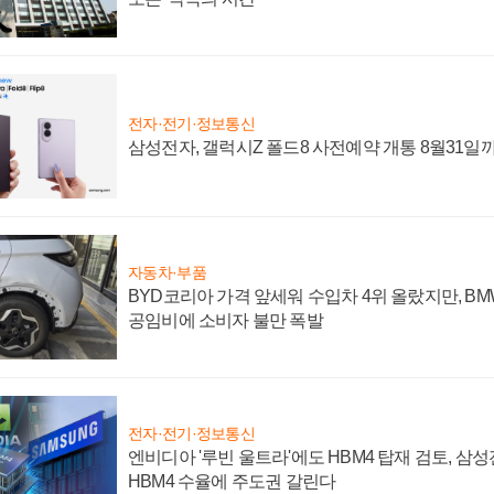
전자·전기·정보통신
삼성전자, 갤럭시Z 폴드8 사전예약 개통 8월31일
자동차·부품
BYD코리아 가격 앞세워 수입차 4위 올랐지만, B
공임비에 소비자 불만 폭발
전자·전기·정보통신
엔비디아 '루빈 울트라'에도 HBM4 탑재 검토, 삼
HBM4 수율에 주도권 갈린다