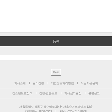
PC버전
회사소개
윤리강령
개인정보처리방침
이용자위원회
청소년보호정책
정정·반론보도
기사심의규정
불편신고
서울특별시 성동구 성수일로 39-34 서울숲더스페이스 12층
대표전화 : 1800-6522
팩스 : 070-4015-8658