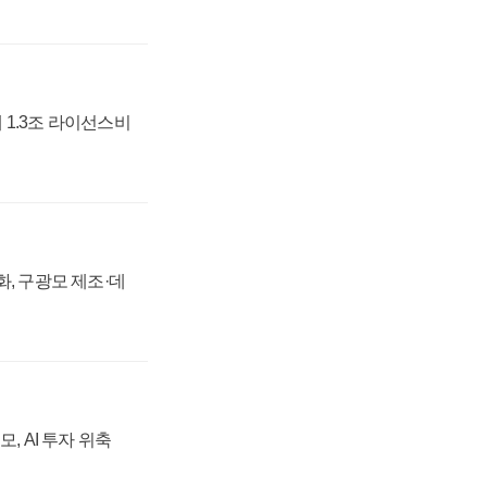
 1.3조 라이선스비
강화, 구광모 제조·데
, AI 투자 위축