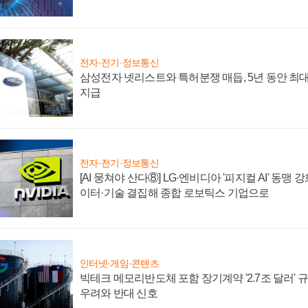
전자·전기·정보통신
삼성전자 넷리스트와 특허분쟁 매듭, 5년 동안 최대
지급
전자·전기·정보통신
[AI 뭉쳐야 산다⑧] LG·엔비디아 '피지컬 AI' 동맹 
이터·기술 결집해 종합 로보틱스 기업으로
인터넷·게임·콘텐츠
빅테크 메모리반도체 포함 장기계약 '2.7조 달러' 규모
우려와 반대 신호