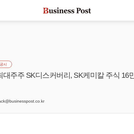
공시
최대주주 SK디스커버리, SK케미칼 주식 16만
8
k@businesspost.co.kr