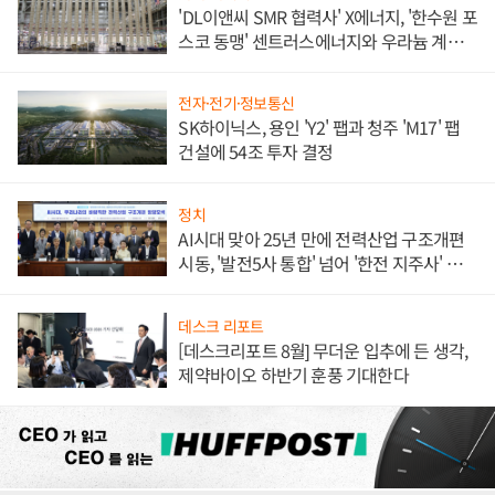
'DL이앤씨 SMR 협력사' X에너지, '한수원 포
스코 동맹' 센트러스에너지와 우라늄 계약
체결
전자·전기·정보통신
SK하이닉스, 용인 'Y2' 팹과 청주 'M17' 팹
건설에 54조 투자 결정
정치
AI시대 맞아 25년 만에 전력산업 구조개편
시동, '발전5사 통합' 넘어 '한전 지주사' 재편
론도
데스크 리포트
[데스크리포트 8월] 무더운 입추에 든 생각,
제약바이오 하반기 훈풍 기대한다