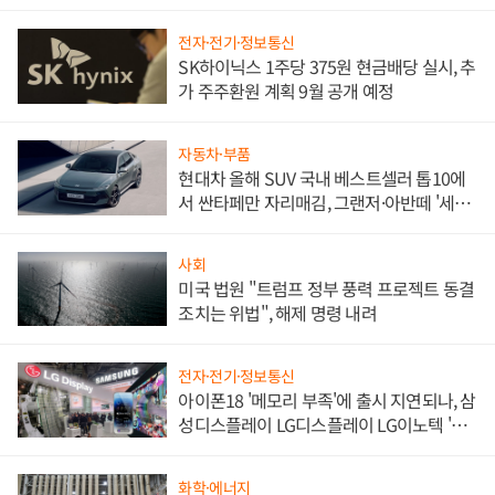
한 이정표"
전자·전기·정보통신
SK하이닉스 1주당 375원 현금배당 실시, 추
가 주주환원 계획 9월 공개 예정
자동차·부품
현대차 올해 SUV 국내 베스트셀러 톱10에
서 싼타페만 자리매김, 그랜저·아반떼 '세단
쌍끌이'로 내수 방어
사회
미국 법원 "트럼프 정부 풍력 프로젝트 동결
조치는 위법", 해제 명령 내려
전자·전기·정보통신
아이폰18 '메모리 부족'에 출시 지연되나, 삼
성디스플레이 LG디스플레이 LG이노텍 '탈
애플' 수익 다각화 속도
화학·에너지