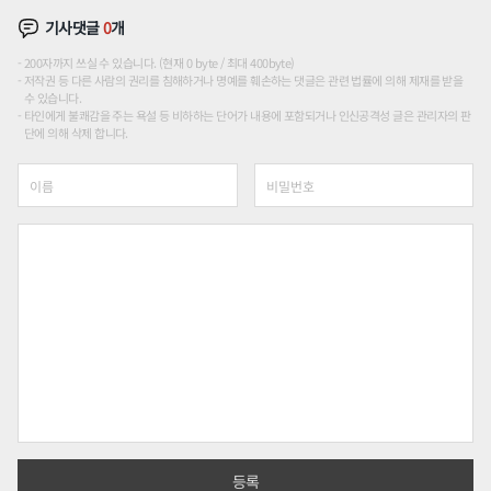
기사댓글
0
개
200자까지 쓰실 수 있습니다. (현재 0 byte / 최대 400byte)
저작권 등 다른 사람의 권리를 침해하거나 명예를 훼손하는 댓글은 관련 법률에 의해 제재를 받을
수 있습니다.
타인에게 불쾌감을 주는 욕설 등 비하하는 단어가 내용에 포함되거나 인신공격성 글은 관리자의 판
단에 의해 삭제 합니다.