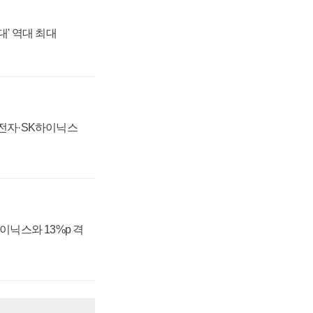
대' 역대 최대
성전자·SK하이닉스
하이닉스와 13%p 격