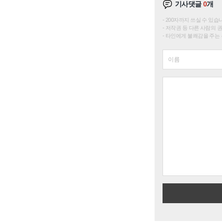
기사댓글
0
개
200자까지 쓰실 수 있습니다. 
저작권 등 다른 사람의 
타인에게 불쾌감을 주는 