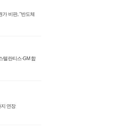
가 비판, "반도체
 스텔란티스·GM 합
까지 연장