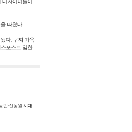
세대 디자이너들이
름을 따왔다.
됐다. 구찌 가옥
니스포스트 임한
 신동빈·신동원 시대