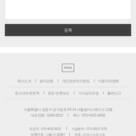
PC버전
회사소개
윤리강령
개인정보처리방침
이용자위원회
청소년보호정책
정정·반론보도
기사심의규정
불편신고
서울특별시 성동구 성수일로 39-34 서울숲더스페이스 12층
대표전화 : 1800-6522
팩스 : 070-4015-8658
편집국 : 070-4010-8512
사업본부 : 070-4010-7078
등록번호 : 서울 아 02897
제호 : 비즈니스포스트