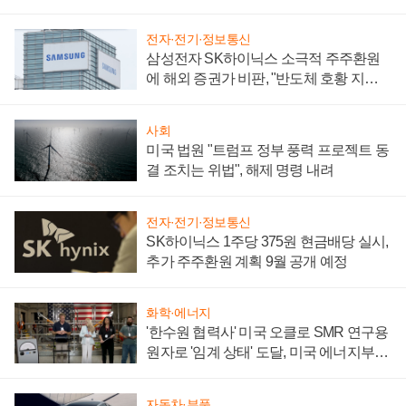
어
전자·전기·정보통신
삼성전자 SK하이닉스 소극적 주주환원
에 해외 증권가 비판, "반도체 호황 지속
성 의문"
사회
미국 법원 "트럼프 정부 풍력 프로젝트 동
결 조치는 위법", 해제 명령 내려
전자·전기·정보통신
SK하이닉스 1주당 375원 현금배당 실시,
추가 주주환원 계획 9월 공개 예정
화학·에너지
'한수원 협력사' 미국 오클로 SMR 연구용
원자로 '임계 상태' 도달, 미국 에너지부
"중요한 이정표"
자동차·부품