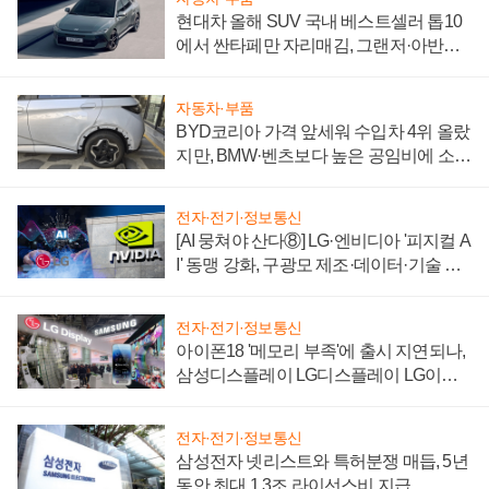
현대차 올해 SUV 국내 베스트셀러 톱10
에서 싼타페만 자리매김, 그랜저·아반떼
'세단 쌍끌이'로 내수 방어
자동차·부품
BYD코리아 가격 앞세워 수입차 4위 올랐
지만, BMW·벤츠보다 높은 공임비에 소비
자 불만 폭발
전자·전기·정보통신
[AI 뭉쳐야 산다⑧] LG·엔비디아 '피지컬 A
I' 동맹 강화, 구광모 제조·데이터·기술 결
집해 종합 로보틱스 기업으로
전자·전기·정보통신
아이폰18 '메모리 부족'에 출시 지연되나,
삼성디스플레이 LG디스플레이 LG이노
텍 '탈애플' 수익 다각화 속도
전자·전기·정보통신
삼성전자 넷리스트와 특허분쟁 매듭, 5년
동안 최대 1.3조 라이선스비 지급