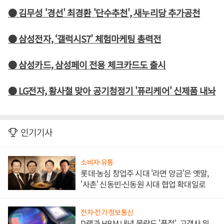
● 김무성 '경선' 최경환 '단수추천', 새누리당 추가공천
● 삼성전자, ‘갤럭시S7’ 체험마케팅 총력전
● 삼성카드, 삼성페이 전용 체크카드도 출시
● LG전자, 황사철 맞아 공기청정기 '퓨리케어' 신제품 내놔
인기기사
소비자·유통
롯데·농심 창업주 시대 '라면 앙금'은 옛말,
'사촌' 신동빈·신동원 시대 협업 확대일로
전자·전기·정보통신
D램과 HBM 내년 물량도 '품절', 고객사 위