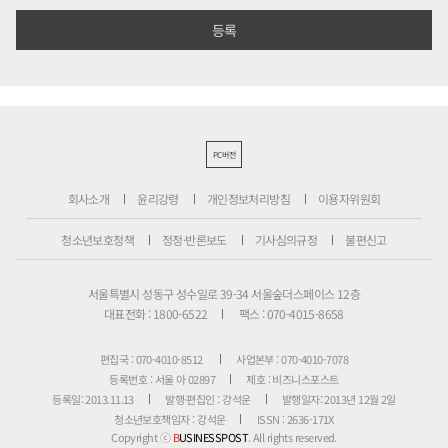
PC버전
회사소개
윤리강령
개인정보처리방침
이용자위원회
청소년보호정책
정정·반론보도
기사심의규정
불편신고
서울특별시 성동구 성수일로 39-34 서울숲더스페이스 12층
대표전화 : 1800-6522
팩스 : 070-4015-8658
편집국 : 070-4010-8512
사업본부 : 070-4010-7078
등록번호 : 서울 아 02897
제호 : 비즈니스포스트
등록일: 2013.11.13
발행·편집인 : 강석운
발행일자: 2013년 12월 2일
청소년보호책임자 : 강석운
ISSN : 2636-171X
Copyright ⓒ
B
USINESSPOST
. All rights reserved.