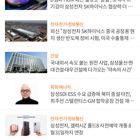
기감이 삼성전자 SK하이닉스 협상력 더 키
워
전자·전기·정보통신
외신 "삼성전자 SK하이닉스 중국 공장용 현
지 생산 반도체 장비 시험, 미국 수출통제 대
비"
건설
국내외서 속도 붙는 원전 사업, 삼성물산·현
대건설·대우건설에 다가오는 '약속의 시간'
화학·에너지
삼성SDI ESS 수요 급증에 북미 증설 타진,
최주선 스텔란티스·GM 합작공장 건설 재추
진하나
전자·전기·정보통신
삼성전자, 갤럭시Z 폴드8 사전예약 개통 8
월31일까지 연장