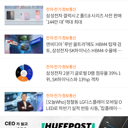
전자·전기·정보통신
삼성전자 갤럭시 Z 폴드8 시리즈 사전 판매
'144만 대' 역대 최대
전자·전기·정보통신
엔비디아 '루빈 울트라'에도 HBM4 탑재 검
토, 삼성전자·SK하이닉스 HBM4 수율에 주
도권 갈린다
전자·전기·정보통신
삼성전자 2분기 글로벌 D램 점유율 39% 1
위, SK하이닉스와 13%p 격차
전자·전기·정보통신
[오늘Who] 정철동 LG디스플레이 모바일 O
LED로 하반기 실적 반등 시동, '칩플레이
션'에 가격 인하 압박은 부담