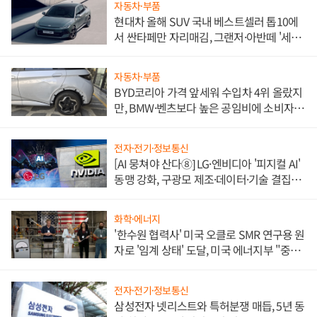
자동차·부품
현대차 올해 SUV 국내 베스트셀러 톱10에
서 싼타페만 자리매김, 그랜저·아반떼 '세단
쌍끌이'로 내수 방어
자동차·부품
BYD코리아 가격 앞세워 수입차 4위 올랐지
만, BMW·벤츠보다 높은 공임비에 소비자
불만 폭발
전자·전기·정보통신
[AI 뭉쳐야 산다⑧] LG·엔비디아 '피지컬 AI'
동맹 강화, 구광모 제조·데이터·기술 결집
해 종합 로보틱스 기업으로
화학·에너지
'한수원 협력사' 미국 오클로 SMR 연구용 원
자로 '임계 상태' 도달, 미국 에너지부 "중요
한 이정표"
전자·전기·정보통신
삼성전자 넷리스트와 특허분쟁 매듭, 5년 동