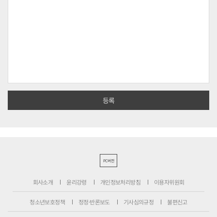
PC버전
회사소개
윤리강령
개인정보처리방침
이용자위원회
청소년보호정책
정정·반론보도
기사심의규정
불편신고