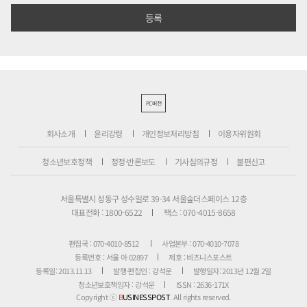
PC버전
회사소개
윤리강령
개인정보처리방침
이용자위원회
청소년보호정책
정정·반론보도
기사심의규정
불편신고
서울특별시 성동구 성수일로 39-34 서울숲더스페이스 12층
대표전화 : 1800-6522
팩스 : 070-4015-8658
편집국 : 070-4010-8512
사업본부 : 070-4010-7078
등록번호 : 서울 아 02897
제호 : 비즈니스포스트
등록일: 2013.11.13
발행·편집인 : 강석운
발행일자: 2013년 12월 2일
청소년보호책임자 : 강석운
ISSN : 2636-171X
Copyright ⓒ
B
USINESSPOST
. All rights reserved.