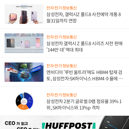
전자·전기·정보통신
삼성전자, 갤럭시Z 폴드8 사전예약 개통 8
월31일까지 연장
전자·전기·정보통신
삼성전자 갤럭시 Z 폴드8 시리즈 사전 판매
'144만 대' 역대 최대
전자·전기·정보통신
엔비디아 '루빈 울트라'에도 HBM4 탑재 검
토, 삼성전자·SK하이닉스 HBM4 수율에 주
도권 갈린다
전자·전기·정보통신
삼성전자 2분기 글로벌 D램 점유율 39% 1
위, SK하이닉스와 13%p 격차