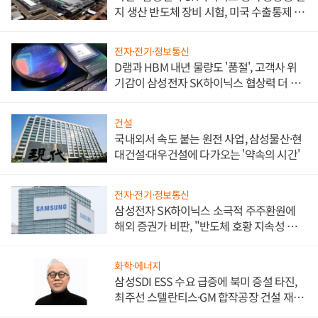
지 생산 반도체 장비 시험, 미국 수출통제 대
비"
전자·전기·정보통신
D램과 HBM 내년 물량도 '품절', 고객사 위
기감이 삼성전자 SK하이닉스 협상력 더 키
워
건설
국내외서 속도 붙는 원전 사업, 삼성물산·현
대건설·대우건설에 다가오는 '약속의 시간'
전자·전기·정보통신
삼성전자 SK하이닉스 소극적 주주환원에
해외 증권가 비판, "반도체 호황 지속성 의
문"
화학·에너지
삼성SDI ESS 수요 급증에 북미 증설 타진,
최주선 스텔란티스·GM 합작공장 건설 재추
진하나