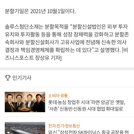
분할기일은 2021년 10월1일이다.
솔루스첨단소재는 분할목적을 “분할신설법인은 외부 투자
유치와 투자활동 등을 통해 성장 잠재력을 강화하고 분할존
속회사와 분할신설회사가 고유사업에 전념해 신속한 의사
결정과 책임경영체제를 확립하는 데 있다”고 설명했다. [비
즈니스포스트 장상유 기자]
인기기사
소비자·유통
롯데·농심 창업주 시대 '라면 앙금'은 옛말,
'사촌' 신동빈·신동원 시대 협업 확대일로
전자·전기·정보통신
외신 "삼성전자 SK하이닉스 중국 공장용 현