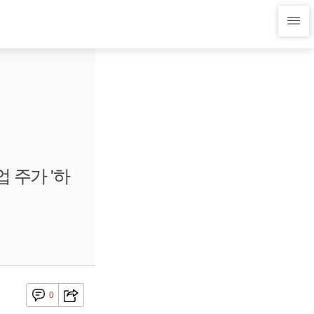
 주가 '하
0