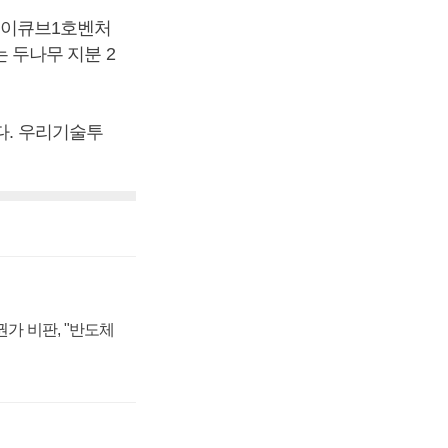
 케이큐브1호벤처
 두나무 지분 2
다. 우리기술투
가 비판, "반도체