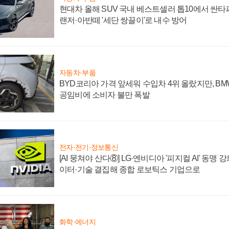
현대차 올해 SUV 국내 베스트셀러 톱10에서 싼타
랜저·아반떼 '세단 쌍끌이'로 내수 방어
자동차·부품
BYD코리아 가격 앞세워 수입차 4위 올랐지만, B
공임비에 소비자 불만 폭발
전자·전기·정보통신
[AI 뭉쳐야 산다⑧] LG·엔비디아 '피지컬 AI' 동맹 
이터·기술 결집해 종합 로보틱스 기업으로
화학·에너지