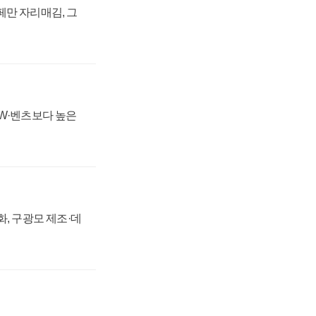
페만 자리매김, 그
MW·벤츠보다 높은
강화, 구광모 제조·데