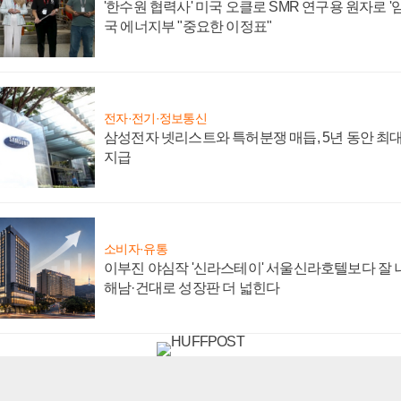
'한수원 협력사' 미국 오클로 SMR 연구용 원자로 '임
국 에너지부 "중요한 이정표"
전자·전기·정보통신
삼성전자 넷리스트와 특허분쟁 매듭, 5년 동안 최대
지급
소비자·유통
이부진 야심작 '신라스테이' 서울신라호텔보다 잘 나
해남·건대로 성장판 더 넓힌다