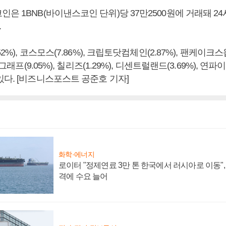
은 1BNB(바이낸스코인 단위)당 37만2500원에 거래돼 24시
.
52%), 코스모스(7.86%), 크립토닷컴체인(2.87%), 팬케이크스왑
더그래프(9.05%), 칠리즈(1.29%), 디센트럴랜드(3.69%), 연파이
있다. [비즈니스포스트 공준호 기자]
화학·에너지
로이터 "정제연료 3만 톤 한국에서 러시아로 이동"
격에 수요 늘어