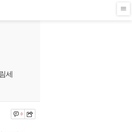
내림세
0