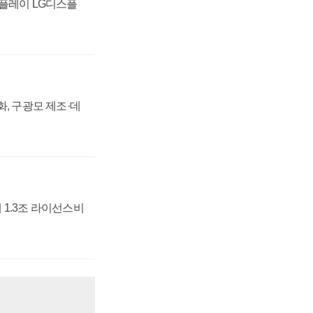
스플레이 LG디스플
강화, 구광모 제조·데
 1.3조 라이선스비