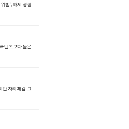
위법", 해제 명령
MW·벤츠보다 높은
페만 자리매김, 그