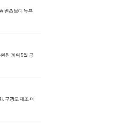
MW·벤츠보다 높은
주환원 계획 9월 공
강화, 구광모 제조·데