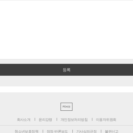
PC버전
회사소개
윤리강령
개인정보처리방침
이용자위원회
청소년보호정책
정정·반론보도
기사심의규정
불편신고