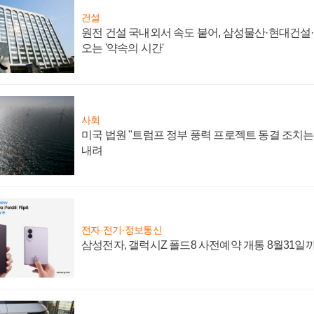
건설
원전 건설 국내외서 속도 붙어, 삼성물산·현대건설
오는 '약속의 시간'
사회
미국 법원 "트럼프 정부 풍력 프로젝트 동결 조치는 
내려
전자·전기·정보통신
삼성전자, 갤럭시Z 폴드8 사전예약 개통 8월31일