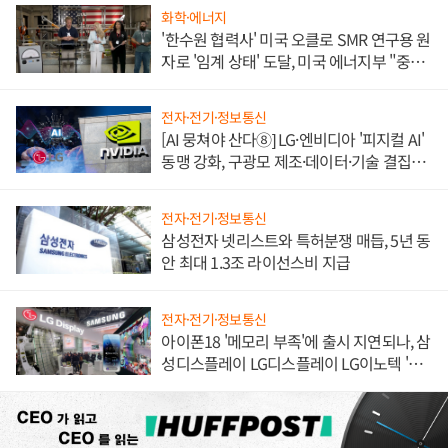
화학·에너지
'한수원 협력사' 미국 오클로 SMR 연구용 원
자로 '임계 상태' 도달, 미국 에너지부 "중요
한 이정표"
전자·전기·정보통신
[AI 뭉쳐야 산다⑧] LG·엔비디아 '피지컬 AI'
동맹 강화, 구광모 제조·데이터·기술 결집
해 종합 로보틱스 기업으로
전자·전기·정보통신
삼성전자 넷리스트와 특허분쟁 매듭, 5년 동
안 최대 1.3조 라이선스비 지급
전자·전기·정보통신
아이폰18 '메모리 부족'에 출시 지연되나, 삼
성디스플레이 LG디스플레이 LG이노텍 '탈
애플' 수익 다각화 속도