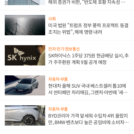
해외 증권가 비판, "반도체 호황 지속성 의
문"
사회
미국 법원 "트럼프 정부 풍력 프로젝트 동결
조치는 위법", 해제 명령 내려
전자·전기·정보통신
SK하이닉스 1주당 375원 현금배당 실시, 추
가 주주환원 계획 9월 공개 예정
자동차·부품
현대차 올해 SUV 국내 베스트셀러 톱10에
서 싼타페만 자리매김, 그랜저·아반떼 '세단
쌍끌이'로 내수 방어
자동차·부품
BYD코리아 가격 앞세워 수입차 4위 올랐지
만, BMW·벤츠보다 높은 공임비에 소비자
불만 폭발