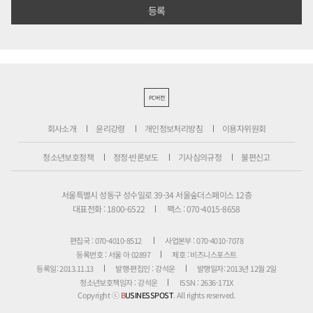
PC버전
회사소개
윤리강령
개인정보처리방침
이용자위원회
청소년보호정책
정정·반론보도
기사심의규정
불편신고
서울특별시 성동구 성수일로 39-34 서울숲더스페이스 12층
대표전화 : 1800-6522
팩스 : 070-4015-8658
편집국 : 070-4010-8512
사업본부 : 070-4010-7078
등록번호 : 서울 아 02897
제호 : 비즈니스포스트
등록일: 2013.11.13
발행·편집인 : 강석운
발행일자: 2013년 12월 2일
청소년보호책임자 : 강석운
ISSN : 2636-171X
Copyright ⓒ
B
USINESSPOST
. All rights reserved.