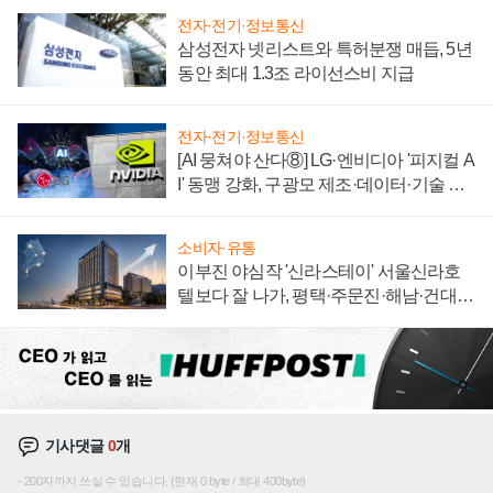
전자·전기·정보통신
삼성전자 넷리스트와 특허분쟁 매듭, 5년
동안 최대 1.3조 라이선스비 지급
전자·전기·정보통신
[AI 뭉쳐야 산다⑧] LG·엔비디아 '피지컬 A
I' 동맹 강화, 구광모 제조·데이터·기술 결
집해 종합 로보틱스 기업으로
소비자·유통
이부진 야심작 '신라스테이' 서울신라호
텔보다 잘 나가, 평택·주문진·해남·건대로
성장판 더 넓힌다
기사댓글
0
개
200자까지 쓰실 수 있습니다. (현재 0 byte / 최대 400byte)