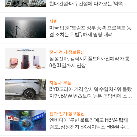
현대건설·대우건설에 다가오는 '약속의
시간'
사회
미국 법원 "트럼프 정부 풍력 프로젝트 동
결 조치는 위법", 해제 명령 내려
전자·전기·정보통신
삼성전자, 갤럭시Z 폴드8 사전예약 개통
8월31일까지 연장
자동차·부품
BYD코리아 가격 앞세워 수입차 4위 올랐
지만, BMW·벤츠보다 높은 공임비에 소비
자 불만 폭발
전자·전기·정보통신
엔비디아 '루빈 울트라'에도 HBM4 탑재
검토, 삼성전자·SK하이닉스 HBM4 수율
에 주도권 갈린다