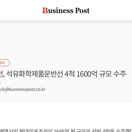
공시
 석유화학제품운반선 4척 1600억 규모 수주
4
ck@businesspost.co.kr
열사인 현대미포조선이 1645억 원 규모의 선박 4척을 수주했