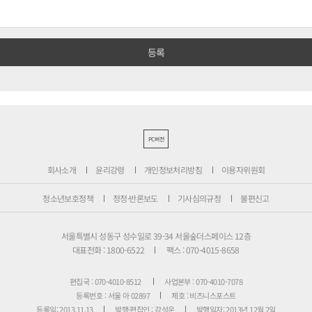
PC버전
회사소개
윤리강령
개인정보처리방침
이용자위원회
청소년보호정책
정정·반론보도
기사심의규정
불편신고
서울특별시 성동구 성수일로 39-34 서울숲더스페이스 12층
대표전화 : 1800-6522
팩스 : 070-4015-8658
편집국 : 070-4010-8512
사업본부 : 070-4010-7078
등록번호 : 서울 아 02897
제호 : 비즈니스포스트
등록일: 2013.11.13
발행·편집인 : 강석운
발행일자: 2013년 12월 2일