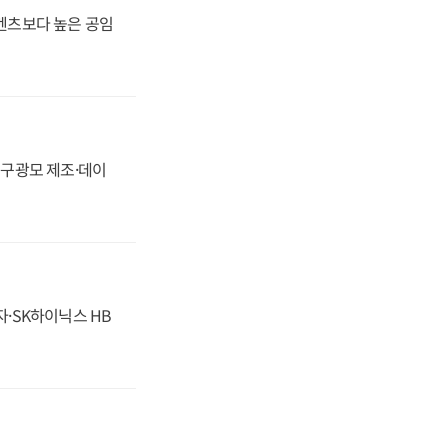
·벤츠보다 높은 공임
화, 구광모 제조·데이
자·SK하이닉스 HB