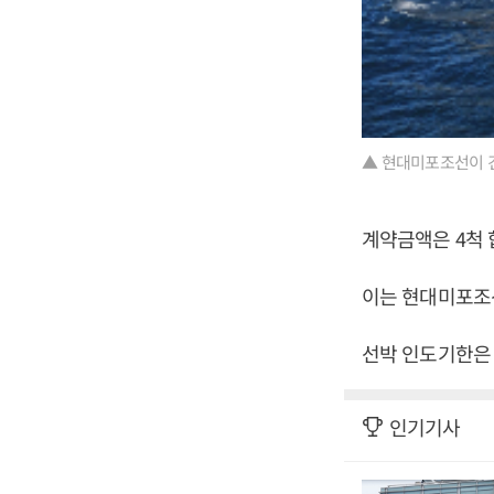
▲ 현대미포조선이 
계약금액은 4척 합
이는 현대미포조선
선박 인도기한은 
인기기사