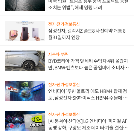
미국 법원 "트럼프 정부 풍력 프로젝트 동결
조치는 위법", 해제 명령 내려
전자·전기·정보통신
삼성전자, 갤럭시Z 폴드8 사전예약 개통 8
월31일까지 연장
자동차·부품
BYD코리아 가격 앞세워 수입차 4위 올랐지
만, BMW·벤츠보다 높은 공임비에 소비자
불만 폭발
전자·전기·정보통신
엔비디아 '루빈 울트라'에도 HBM4 탑재 검
토, 삼성전자·SK하이닉스 HBM4 수율에 주
도권 갈린다
전자·전기·정보통신
[AI 뭉쳐야 산다⑧] LG·엔비디아 '피지컬 AI'
동맹 강화, 구광모 제조·데이터·기술 결집