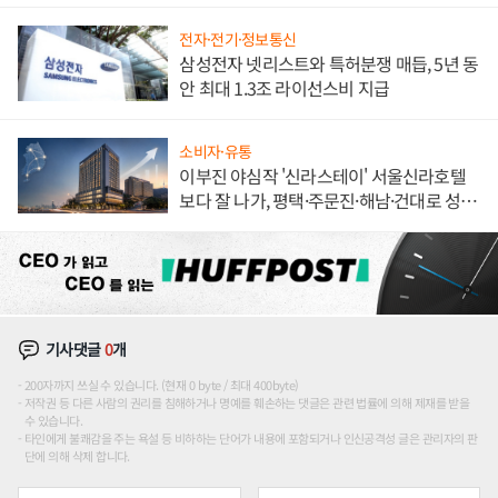
해 종합 로보틱스 기업으로
전자·전기·정보통신
삼성전자 넷리스트와 특허분쟁 매듭, 5년 동
안 최대 1.3조 라이선스비 지급
소비자·유통
이부진 야심작 '신라스테이' 서울신라호텔
보다 잘 나가, 평택·주문진·해남·건대로 성
장판 더 넓힌다
기사댓글
0
개
200자까지 쓰실 수 있습니다. (현재 0 byte / 최대 400byte)
저작권 등 다른 사람의 권리를 침해하거나 명예를 훼손하는 댓글은 관련 법률에 의해 제재를 받을
수 있습니다.
타인에게 불쾌감을 주는 욕설 등 비하하는 단어가 내용에 포함되거나 인신공격성 글은 관리자의 판
단에 의해 삭제 합니다.