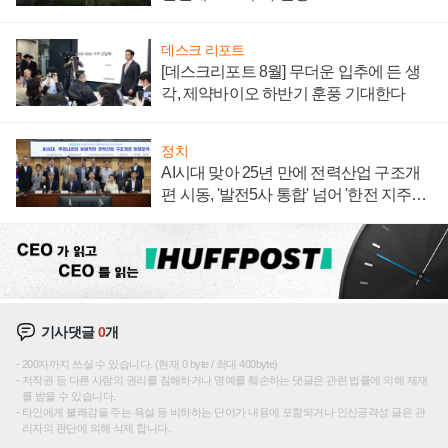
데스크 리포트
[데스크리포트 8월] 무더운 입추에 든 생
각, 제약바이오 하반기 훈풍 기대한다
정치
AI시대 맞아 25년 만에 전력산업 구조개
편 시동, '발전5사 통합' 넘어 '한전 지주사'
재편론도
기사댓글
0
개
200자까지 쓰실 수 있습니다. (현재 0 byte / 최대 400byte)
저작권 등 다른 사람의 권리를 침해하거나 명예를 훼손하는 댓글은 관련 법률에 의해 제재
를 받을 수 있습니다.
타인에게 불쾌감을 주는 욕설 등 비하하는 단어가 내용에 포함되거나 인신공격성 글은 관
리자의 판단에 의해 삭제 합니다.