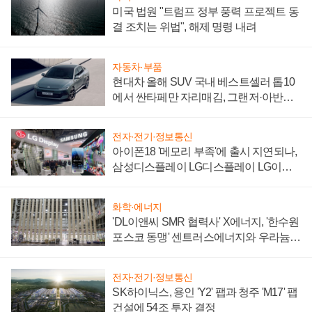
미국 법원 "트럼프 정부 풍력 프로젝트 동
결 조치는 위법", 해제 명령 내려
자동차·부품
현대차 올해 SUV 국내 베스트셀러 톱10
에서 싼타페만 자리매김, 그랜저·아반떼
'세단 쌍끌이'로 내수 방어
전자·전기·정보통신
아이폰18 '메모리 부족'에 출시 지연되나,
삼성디스플레이 LG디스플레이 LG이노
텍 '탈애플' 수익 다각화 속도
화학·에너지
'DL이앤씨 SMR 협력사' X에너지, '한수원
포스코 동맹' 센트러스에너지와 우라늄
계약 체결
전자·전기·정보통신
SK하이닉스, 용인 'Y2' 팹과 청주 'M17' 팹
건설에 54조 투자 결정