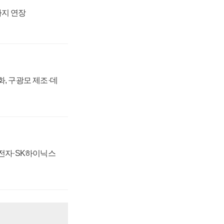
까지 연장
강화, 구광모 제조·데
성전자·SK하이닉스