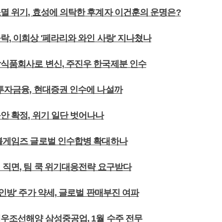
소멸 위기, 효성에 의탁한 후계자 이건훈의 운명은?
락, 이희상 '페라리와 와인 사랑' 지나쳤나
합식품회사로 변신, 주진우 한국제분 인수
국투자금융, 현대증권 인수에 나설까
안 확정, 위기 일단 벗어나나
마블게임즈 글로벌 인수합병 확대하나
 직면, 팀 쿡 위기대응전략 요구받다
3인방' 주가 약세, 글로벌 판매부진 여파
대우조선해양 삼성중공업, 1월 수주 전무