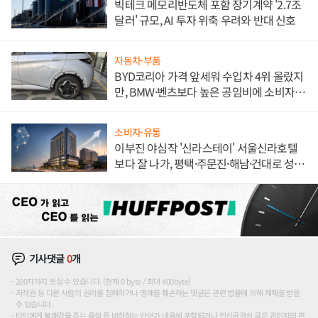
빅테크 메모리반도체 포함 장기계약 '2.7조
달러' 규모, AI 투자 위축 우려와 반대 신호
자동차·부품
BYD코리아 가격 앞세워 수입차 4위 올랐지
만, BMW·벤츠보다 높은 공임비에 소비자
불만 폭발
소비자·유통
이부진 야심작 '신라스테이' 서울신라호텔
보다 잘 나가, 평택·주문진·해남·건대로 성
장판 더 넓힌다
기사댓글
0
개
200자까지 쓰실 수 있습니다. (현재 0 byte / 최대 400byte)
저작권 등 다른 사람의 권리를 침해하거나 명예를 훼손하는 댓글은 관련 법률에 의해 제재를 받을
수 있습니다.
타인에게 불쾌감을 주는 욕설 등 비하하는 단어가 내용에 포함되거나 인신공격성 글은 관리자의 판