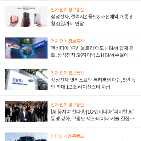
전자·전기·정보통신
삼성전자, 갤럭시Z 폴드8 사전예약 개통 8
월31일까지 연장
전자·전기·정보통신
엔비디아 '루빈 울트라'에도 HBM4 탑재 검
토, 삼성전자·SK하이닉스 HBM4 수율에 주
도권 갈린다
전자·전기·정보통신
삼성전자 넷리스트와 특허분쟁 매듭, 5년 동
안 최대 1.3조 라이선스비 지급
전자·전기·정보통신
[AI 뭉쳐야 산다⑧] LG·엔비디아 '피지컬 AI'
동맹 강화, 구광모 제조·데이터·기술 결집
해 종합 로보틱스 기업으로
인터넷·게임·콘텐츠