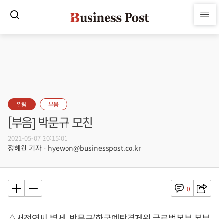
알림
부음
[부음] 박문규 모친
2021-05-07 20:15:01
정혜원 기자 - hyewon@businesspost.co.kr
0
△서점연씨 별세, 박문규(한국예탁결제원 글로벌본부 본부