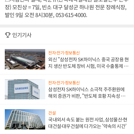
장) 모친상 = 7일, 빈소 대구 달성군 하나원 전문 장례식장,
발인 9일 오전 8시30분, 053-615-4000.
인기기사
전자·전기·정보통신
외신 "삼성전자 SK하이닉스 중국 공장용 현
지 생산 반도체 장비 시험, 미국 수출통제 대
비"
전자·전기·정보통신
삼성전자 SK하이닉스 소극적 주주환원에
해외 증권가 비판, "반도체 호황 지속성 의
문"
건설
국내외서 속도 붙는 원전 사업, 삼성물산·현
대건설·대우건설에 다가오는 '약속의 시간'