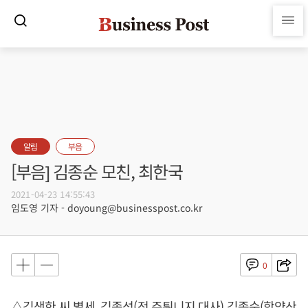
알림
부음
[부음] 김종순 모친, 최한국
2021-04-23 14:55:43
임도영 기자 - doyoung@businesspost.co.kr
0
△김생한 씨 별세, 김종석(전 주튀니지 대사) 김종순(함양산