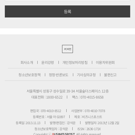
PC버전
회사소개
윤리강령
개인정보처리방침
이용자위원회
청소년보호정책
정정·반론보도
기사심의규정
불편신고
서울특별시 성동구 성수일로 39-34 서울숲더스페이스 12층
대표전화 : 1800-6522
팩스 : 070-4015-8658
편집국 : 070-4010-8512
사업본부 : 070-4010-7078
등록번호 : 서울 아 02897
제호 : 비즈니스포스트
등록일: 2013.11.13
발행·편집인 : 강석운
발행일자: 2013년 12월 2일
청소년보호책임자 : 강석운
ISSN : 2636-171X
Copyright ⓒ
B
USINESSPOST
. All rights reserved.