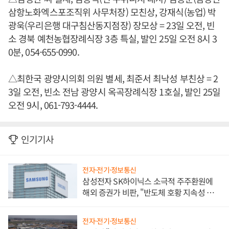
삼항노화엑스포조직위 사무처장) 모친상, 강재식(농업) 박
광욱(우리은행 대구침산동지점장) 장모상 = 23일 오전, 빈
소 경북 예천농협장례식장 3층 특실, 발인 25일 오전 8시 3
0분, 054-655-0990.
△최한국 광양시의회 의원 별세, 최준서 최낙성 부친상 = 2
3일 오전, 빈소 전남 광양시 옥곡장례식장 1호실, 발인 25일
오전 9시, 061-793-4444.
인기기사
전자·전기·정보통신
삼성전자 SK하이닉스 소극적 주주환원에
해외 증권가 비판, "반도체 호황 지속성 의
문"
전자·전기·정보통신