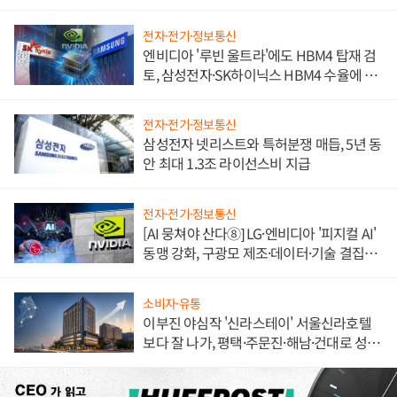
불만 폭발
전자·전기·정보통신
엔비디아 '루빈 울트라'에도 HBM4 탑재 검
토, 삼성전자·SK하이닉스 HBM4 수율에 주
도권 갈린다
전자·전기·정보통신
삼성전자 넷리스트와 특허분쟁 매듭, 5년 동
안 최대 1.3조 라이선스비 지급
전자·전기·정보통신
[AI 뭉쳐야 산다⑧] LG·엔비디아 '피지컬 AI'
동맹 강화, 구광모 제조·데이터·기술 결집
해 종합 로보틱스 기업으로
소비자·유통
이부진 야심작 '신라스테이' 서울신라호텔
보다 잘 나가, 평택·주문진·해남·건대로 성
장판 더 넓힌다