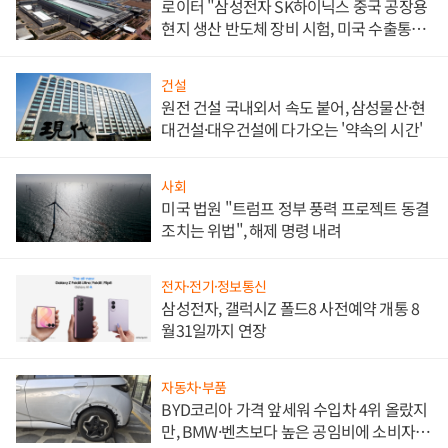
로이터 "삼성전자 SK하이닉스 중국 공장용
현지 생산 반도체 장비 시험, 미국 수출통제
대비"
건설
원전 건설 국내외서 속도 붙어, 삼성물산·현
대건설·대우건설에 다가오는 '약속의 시간'
사회
미국 법원 "트럼프 정부 풍력 프로젝트 동결
조치는 위법", 해제 명령 내려
전자·전기·정보통신
삼성전자, 갤럭시Z 폴드8 사전예약 개통 8
월31일까지 연장
자동차·부품
BYD코리아 가격 앞세워 수입차 4위 올랐지
만, BMW·벤츠보다 높은 공임비에 소비자