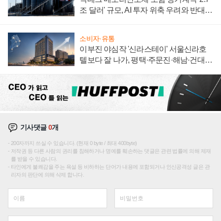
조 달러' 규모, AI 투자 위축 우려와 반대
신호
소비자·유통
이부진 야심작 '신라스테이' 서울신라호
텔보다 잘 나가, 평택·주문진·해남·건대로
성장판 더 넓힌다
기사댓글
0
개
200자까지 쓰실 수 있습니다. (현재 0 byte / 최대 400byte)
저작권 등 다른 사람의 권리를 침해하거나 명예를 훼손하는 댓글은 관련 법률에 의해 제재
를 받을 수 있습니다.
타인에게 불쾌감을 주는 욕설 등 비하하는 단어가 내용에 포함되거나 인신공격성 글은 관
리자의 판단에 의해 삭제 합니다.