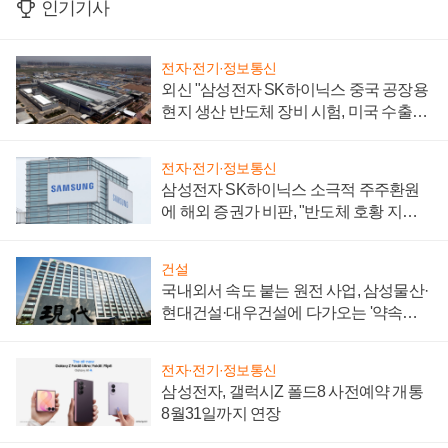
인기기사
전자·전기·정보통신
외신 "삼성전자 SK하이닉스 중국 공장용
현지 생산 반도체 장비 시험, 미국 수출통
제 대비"
전자·전기·정보통신
삼성전자 SK하이닉스 소극적 주주환원
에 해외 증권가 비판, "반도체 호황 지속
성 의문"
건설
국내외서 속도 붙는 원전 사업, 삼성물산·
현대건설·대우건설에 다가오는 '약속의
시간'
전자·전기·정보통신
삼성전자, 갤럭시Z 폴드8 사전예약 개통
8월31일까지 연장