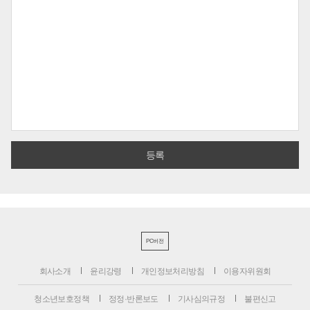
PC버전
회사소개
윤리강령
개인정보처리방침
이용자위원회
청소년보호정책
정정·반론보도
기사심의규정
불편신고