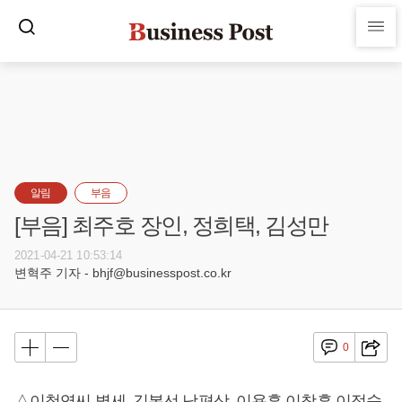
알림
부음
[부음] 최주호 장인, 정희택, 김성만
2021-04-21 10:53:14
변혁주 기자 - bhjf@businesspost.co.kr
0
△이철영씨 별세, 김복선 남편상, 이용훈 이창훈 이정숙