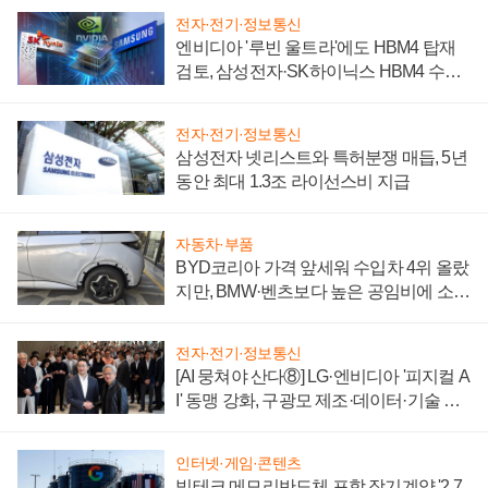
전자·전기·정보통신
엔비디아 '루빈 울트라'에도 HBM4 탑재
검토, 삼성전자·SK하이닉스 HBM4 수율
에 주도권 갈린다
전자·전기·정보통신
삼성전자 넷리스트와 특허분쟁 매듭, 5년
동안 최대 1.3조 라이선스비 지급
자동차·부품
BYD코리아 가격 앞세워 수입차 4위 올랐
지만, BMW·벤츠보다 높은 공임비에 소비
자 불만 폭발
전자·전기·정보통신
[AI 뭉쳐야 산다⑧] LG·엔비디아 '피지컬 A
I' 동맹 강화, 구광모 제조·데이터·기술 결
집해 종합 로보틱스 기업으로
인터넷·게임·콘텐츠
빅테크 메모리반도체 포함 장기계약 '2.7