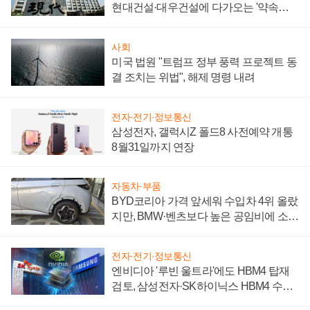
현대건설·대우건설에 다가오는 '약속의
시간'
사회
미국 법원 "트럼프 정부 풍력 프로젝트 동
결 조치는 위법", 해제 명령 내려
전자·전기·정보통신
삼성전자, 갤럭시Z 폴드8 사전예약 개통
8월31일까지 연장
자동차·부품
BYD코리아 가격 앞세워 수입차 4위 올랐
지만, BMW·벤츠보다 높은 공임비에 소비
자 불만 폭발
전자·전기·정보통신
엔비디아 '루빈 울트라'에도 HBM4 탑재
검토, 삼성전자·SK하이닉스 HBM4 수율
에 주도권 갈린다