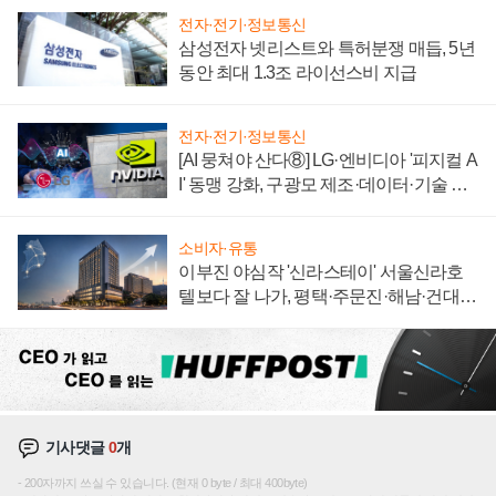
전자·전기·정보통신
삼성전자 넷리스트와 특허분쟁 매듭, 5년
동안 최대 1.3조 라이선스비 지급
전자·전기·정보통신
[AI 뭉쳐야 산다⑧] LG·엔비디아 '피지컬 A
I' 동맹 강화, 구광모 제조·데이터·기술 결
집해 종합 로보틱스 기업으로
소비자·유통
이부진 야심작 '신라스테이' 서울신라호
텔보다 잘 나가, 평택·주문진·해남·건대로
성장판 더 넓힌다
기사댓글
0
개
200자까지 쓰실 수 있습니다. (현재 0 byte / 최대 400byte)