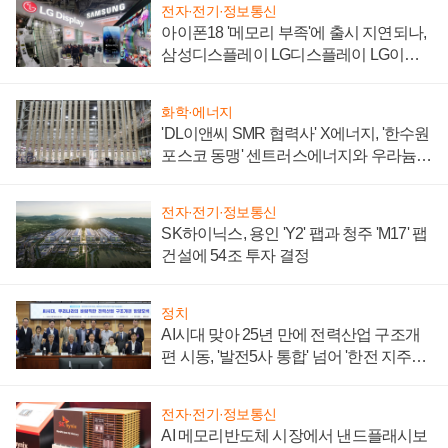
전자·전기·정보통신
아이폰18 '메모리 부족'에 출시 지연되나,
삼성디스플레이 LG디스플레이 LG이노
텍 '탈애플' 수익 다각화 속도
화학·에너지
'DL이앤씨 SMR 협력사' X에너지, '한수원
포스코 동맹' 센트러스에너지와 우라늄
계약 체결
전자·전기·정보통신
SK하이닉스, 용인 'Y2' 팹과 청주 'M17' 팹
건설에 54조 투자 결정
정치
AI시대 맞아 25년 만에 전력산업 구조개
편 시동, '발전5사 통합' 넘어 '한전 지주사'
재편론도
전자·전기·정보통신
AI 메모리반도체 시장에서 낸드플래시보