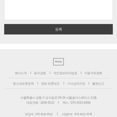
PC버전
회사소개
윤리강령
개인정보처리방침
이용자위원회
청소년보호정책
정정·반론보도
기사심의규정
불편신고
서울특별시 성동구 성수일로 39-34 서울숲더스페이스 12층
대표전화 : 1800-6522
팩스 : 070-4015-8658
편집국 : 070-4010-8512
사업본부 : 070-4010-7078