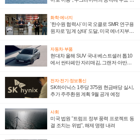
어
화학·에너지
'한수원 협력사' 미국 오클로 SMR 연구용
원자로 '임계 상태' 도달, 미국 에너지부
"중요한 이정표"
자동차·부품
현대차 올해 SUV 국내 베스트셀러 톱10
에서 싼타페만 자리매김, 그랜저·아반떼
'세단 쌍끌이'로 내수 방어
전자·전기·정보통신
SK하이닉스 1주당 375원 현금배당 실시,
추가 주주환원 계획 9월 공개 예정
사회
미국 법원 "트럼프 정부 풍력 프로젝트 동
결 조치는 위법", 해제 명령 내려