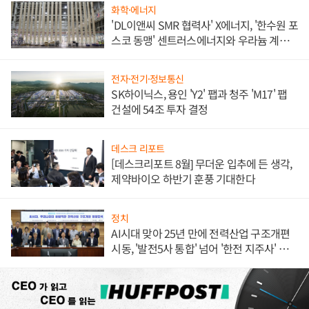
화학·에너지
'DL이앤씨 SMR 협력사' X에너지, '한수원 포
스코 동맹' 센트러스에너지와 우라늄 계약
체결
전자·전기·정보통신
SK하이닉스, 용인 'Y2' 팹과 청주 'M17' 팹
건설에 54조 투자 결정
데스크 리포트
[데스크리포트 8월] 무더운 입추에 든 생각,
제약바이오 하반기 훈풍 기대한다
정치
AI시대 맞아 25년 만에 전력산업 구조개편
시동, '발전5사 통합' 넘어 '한전 지주사' 재편
론도