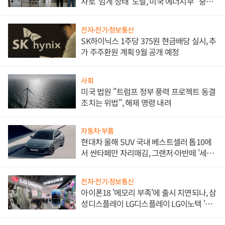
자로 '임계 상태' 도달, 미국 에너지부 "중요
한 이정표"
전자·전기·정보통신
SK하이닉스 1주당 375원 현금배당 실시, 추
가 주주환원 계획 9월 공개 예정
사회
미국 법원 "트럼프 정부 풍력 프로젝트 동결
조치는 위법", 해제 명령 내려
자동차·부품
현대차 올해 SUV 국내 베스트셀러 톱10에
서 싼타페만 자리매김, 그랜저·아반떼 '세단
쌍끌이'로 내수 방어
전자·전기·정보통신
아이폰18 '메모리 부족'에 출시 지연되나, 삼
성디스플레이 LG디스플레이 LG이노텍 '탈
애플' 수익 다각화 속도