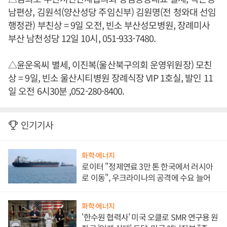
남편상, 김원석(양산성당 주임신부) 김원명(전 청와대 선임
행정관) 부친상 = 9일 오전, 빈소 부산성모병원, 장례미사
부산 남천성당 12일 10시, 051-933-7480.
△윤운옥씨 별세, 이진복(울산북구의회 운영위원장) 모친
상 = 9일, 빈소 울산시티병원 장례식장 VIP 1호실, 발인 11
일 오전 6시30분 ,052-280-8400.
인기기사
화학·에너지
로이터 "정제연료 3만 톤 한국에서 러시아
로 이동", 우크라이나의 공격에 수요 늘어
화학·에너지
'한수원 협력사' 미국 오클로 SMR 연구용 원