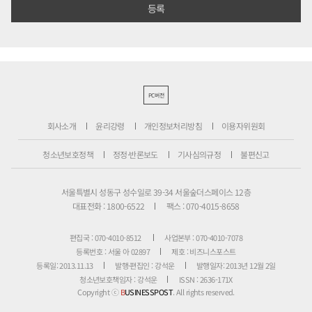
PC버전
회사소개
윤리강령
개인정보처리방침
이용자위원회
청소년보호정책
정정·반론보도
기사심의규정
불편신고
서울특별시 성동구 성수일로 39-34 서울숲더스페이스 12층
대표전화 : 1800-6522
팩스 : 070-4015-8658
편집국 : 070-4010-8512
사업본부 : 070-4010-7078
등록번호 : 서울 아 02897
제호 : 비즈니스포스트
등록일: 2013.11.13
발행·편집인 : 강석운
발행일자: 2013년 12월 2일
청소년보호책임자 : 강석운
ISSN : 2636-171X
Copyright ⓒ
B
USINESSPOST
. All rights reserved.