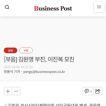
알림
부음
[부음] 김원명 부친, 이진복 모친
2021-04-09 16:37:32
정용석 기자 - yongs@businesspost.co.kr
0
△김희로 부산시민단체협의회 상임공동대표 별세, 곽은영