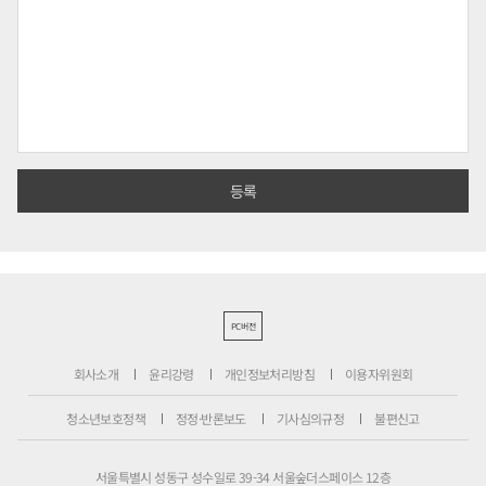
PC버전
회사소개
윤리강령
개인정보처리방침
이용자위원회
청소년보호정책
정정·반론보도
기사심의규정
불편신고
서울특별시 성동구 성수일로 39-34 서울숲더스페이스 12층