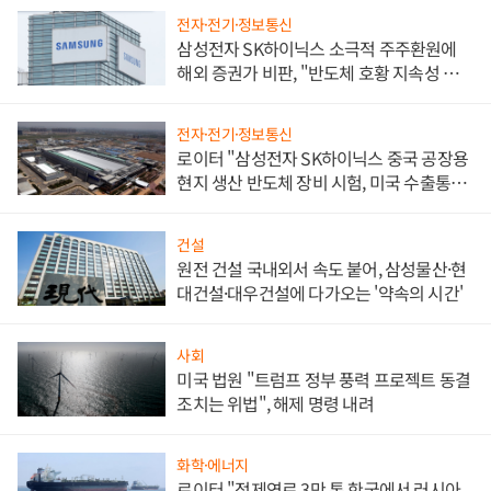
전자·전기·정보통신
삼성전자 SK하이닉스 소극적 주주환원에
해외 증권가 비판, "반도체 호황 지속성 의
문"
전자·전기·정보통신
로이터 "삼성전자 SK하이닉스 중국 공장용
현지 생산 반도체 장비 시험, 미국 수출통제
대비"
건설
원전 건설 국내외서 속도 붙어, 삼성물산·현
대건설·대우건설에 다가오는 '약속의 시간'
사회
미국 법원 "트럼프 정부 풍력 프로젝트 동결
조치는 위법", 해제 명령 내려
화학·에너지
로이터 "정제연료 3만 톤 한국에서 러시아