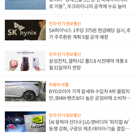
로 이동", 우크라이나의 공격에 수요 늘어
전자·전기·정보통신
SK하이닉스 1주당 375원 현금배당 실시, 추
가 주주환원 계획 9월 공개 예정
전자·전기·정보통신
삼성전자, 갤럭시Z 폴드8 사전예약 개통 8
월31일까지 연장
자동차·부품
BYD코리아 가격 앞세워 수입차 4위 올랐지
만, BMW·벤츠보다 높은 공임비에 소비자
불만 폭발
전자·전기·정보통신
[AI 뭉쳐야 산다⑧] LG·엔비디아 '피지컬 AI'
동맹 강화, 구광모 제조·데이터·기술 결집
해 종합 로보틱스 기업으로