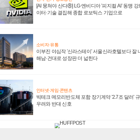
[AI 뭉쳐야 산다⑧] LG·엔비디아 '피지컬 AI' 동맹 
이터·기술 결집해 종합 로보틱스 기업으로
소비자·유통
이부진 야심작 '신라스테이' 서울신라호텔보다 잘 나
해남·건대로 성장판 더 넓힌다
인터넷·게임·콘텐츠
빅테크 메모리반도체 포함 장기계약 '2.7조 달러' 규모
우려와 반대 신호