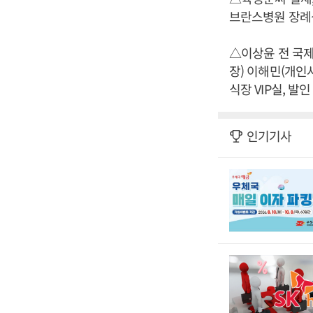
브란스병원 장례식장 
△이상윤 전 국제
장) 이해민(개인
식장 VIP실, 발인 
인기기사