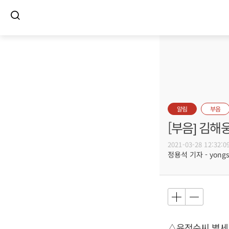
알림
부음
[부음] 김해
2021-03-28 12:32:0
정용석 기자 - yongs@
△육정순씨 별세,