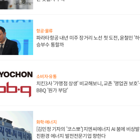
항공·물류
파라타항공 내년 미주 장거리 노선 첫 도전, 윤철민 '
승부수 통할까
소비자·유통
치킨3사 '가맹점 상생' 비교해보니, 교촌 '영업권 보호'·b
BBQ '원가 부담'
화학·에너지
[김민정 기자의 '코스뽀'] 지엔씨에너지 AI 붐에 비상
친환경 에너지 발전전문기업 향한다