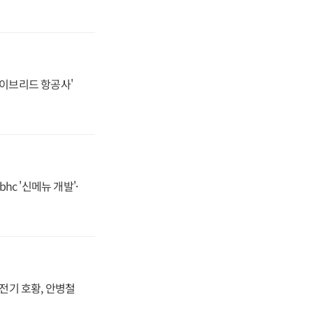
하이브리드 항공사'
hc '신메뉴 개발'·
발전기 호황, 안병철