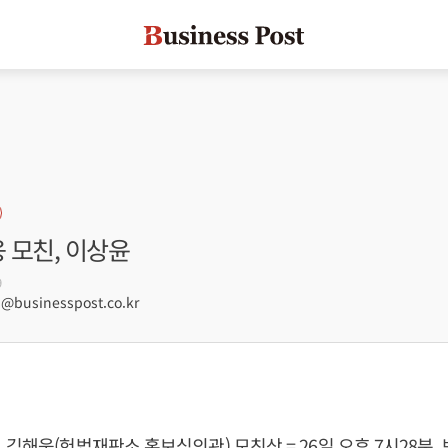
웅 모친, 이상윤
9
businesspost.co.kr
 김해웅(헌법재판소 홍보심의관) 모친상 = 26일 오후 7시28분,