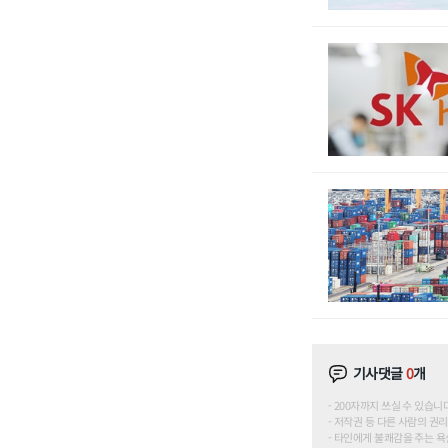
기사댓글
0
개
200자까지 쓰실 수 있습니다. (
저작권 등 다른 사람의 권리
타인에게 불쾌감을 주는 욕설