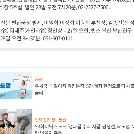
5호실, 발인 28일 오전 7시20분, 02-2227-7500.
신문 편집국장 별세, 이원희 이정희 이윤희 부친상, 김종진(전
사업) 김태주(개인사업) 장인상 = 27일 오전, 빈소 부산 부산진
29일 오전 8시30분, 051-607-0111.
금융
우체국 '매일이자 파킹통장' 5만 계좌 한정으로 다시 출시
금리
전자·전기·정보통신
SK하이닉스 노사 '성과급 주식 지급' 평행선, 곽노정 '
란 벗을지 주목