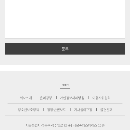
PC버전
회사소개
윤리강령
개인정보처리방침
이용자위원회
청소년보호정책
정정·반론보도
기사심의규정
불편신고
서울특별시 성동구 성수일로 39-34 서울숲더스페이스 12층