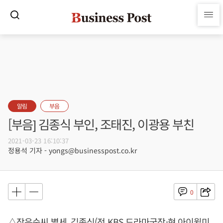
알림
부음
[부음] 김종식 부인, 조태진, 이광용 부친
2021-03-23 16:10:37
정용석 기자 - yongs@businesspost.co.kr
0
△장은순씨 별세, 김종식(전 KBS 드라마국장·현 아이윌미