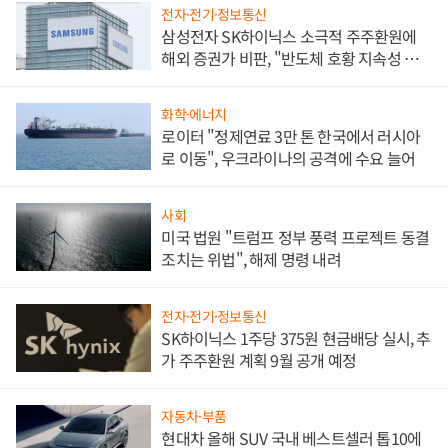
전자·전기·정보통신
삼성전자 SK하이닉스 소극적 주주환원에
해외 증권가 비판, "반도체 호황 지속성 의
문"
화학·에너지
로이터 "정제연료 3만 톤 한국에서 러시아
로 이동", 우크라이나의 공격에 수요 늘어
사회
미국 법원 "트럼프 정부 풍력 프로젝트 동결
조치는 위법", 해제 명령 내려
전자·전기·정보통신
SK하이닉스 1주당 375원 현금배당 실시, 추
가 주주환원 계획 9월 공개 예정
자동차·부품
현대차 올해 SUV 국내 베스트셀러 톱10에