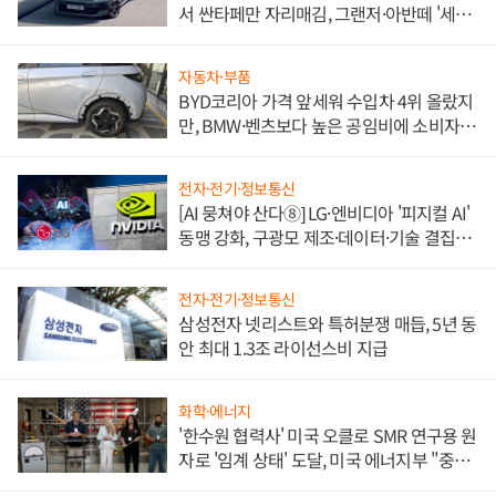
서 싼타페만 자리매김, 그랜저·아반떼 '세단
쌍끌이'로 내수 방어
자동차·부품
BYD코리아 가격 앞세워 수입차 4위 올랐지
만, BMW·벤츠보다 높은 공임비에 소비자
불만 폭발
전자·전기·정보통신
[AI 뭉쳐야 산다⑧] LG·엔비디아 '피지컬 AI'
동맹 강화, 구광모 제조·데이터·기술 결집
해 종합 로보틱스 기업으로
전자·전기·정보통신
삼성전자 넷리스트와 특허분쟁 매듭, 5년 동
안 최대 1.3조 라이선스비 지급
화학·에너지
'한수원 협력사' 미국 오클로 SMR 연구용 원
자로 '임계 상태' 도달, 미국 에너지부 "중요
한 이정표"