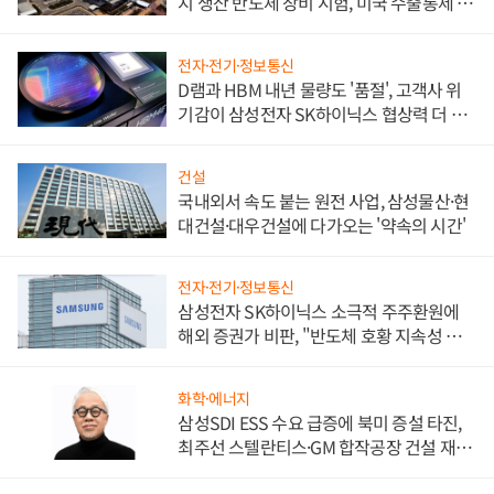
지 생산 반도체 장비 시험, 미국 수출통제 대
비"
전자·전기·정보통신
D램과 HBM 내년 물량도 '품절', 고객사 위
기감이 삼성전자 SK하이닉스 협상력 더 키
워
건설
국내외서 속도 붙는 원전 사업, 삼성물산·현
대건설·대우건설에 다가오는 '약속의 시간'
전자·전기·정보통신
삼성전자 SK하이닉스 소극적 주주환원에
해외 증권가 비판, "반도체 호황 지속성 의
문"
화학·에너지
삼성SDI ESS 수요 급증에 북미 증설 타진,
최주선 스텔란티스·GM 합작공장 건설 재추
진하나