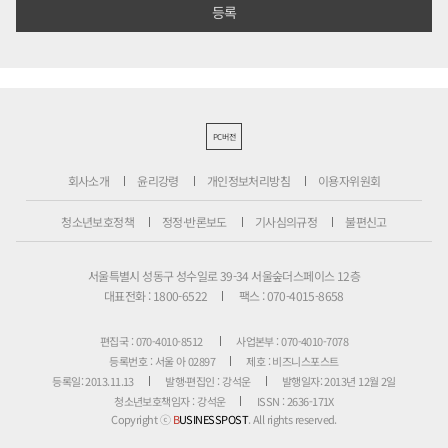
PC버전
회사소개
윤리강령
개인정보처리방침
이용자위원회
청소년보호정책
정정·반론보도
기사심의규정
불편신고
서울특별시 성동구 성수일로 39-34 서울숲더스페이스 12층
대표전화 : 1800-6522
팩스 : 070-4015-8658
편집국 : 070-4010-8512
사업본부 : 070-4010-7078
등록번호 : 서울 아 02897
제호 : 비즈니스포스트
등록일: 2013.11.13
발행·편집인 : 강석운
발행일자: 2013년 12월 2일
청소년보호책임자 : 강석운
ISSN : 2636-171X
Copyright ⓒ
B
USINESSPOST
. All rights reserved.