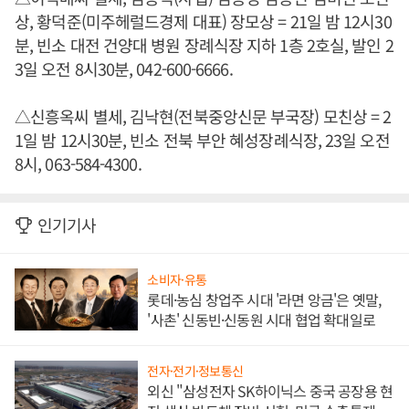
상, 황덕준(미주헤럴드경제 대표) 장모상 = 21일 밤 12시30
분, 빈소 대전 건양대 병원 장례식장 지하 1층 2호실, 발인 2
3일 오전 8시30분, 042-600-6666.
△신흥옥씨 별세, 김낙현(전북중앙신문 부국장) 모친상 = 2
1일 밤 12시30분, 빈소 전북 부안 혜성장례식장, 23일 오전
8시, 063-584-4300.
인기기사
소비자·유통
롯데·농심 창업주 시대 '라면 앙금'은 옛말,
'사촌' 신동빈·신동원 시대 협업 확대일로
전자·전기·정보통신
외신 "삼성전자 SK하이닉스 중국 공장용 현