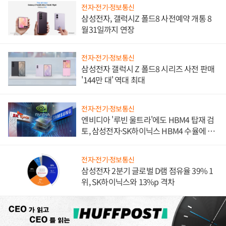
전자·전기·정보통신
삼성전자, 갤럭시Z 폴드8 사전예약 개통 8
월31일까지 연장
전자·전기·정보통신
삼성전자 갤럭시 Z 폴드8 시리즈 사전 판매
'144만 대' 역대 최대
전자·전기·정보통신
엔비디아 '루빈 울트라'에도 HBM4 탑재 검
토, 삼성전자·SK하이닉스 HBM4 수율에 주
도권 갈린다
전자·전기·정보통신
삼성전자 2분기 글로벌 D램 점유율 39% 1
위, SK하이닉스와 13%p 격차