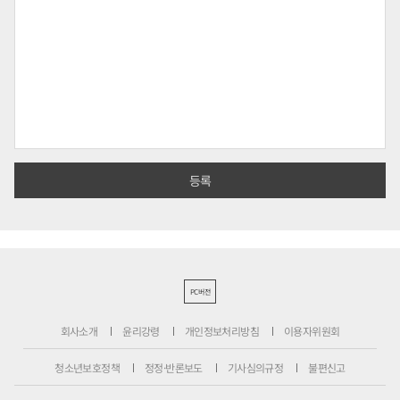
PC버전
회사소개
윤리강령
개인정보처리방침
이용자위원회
청소년보호정책
정정·반론보도
기사심의규정
불편신고