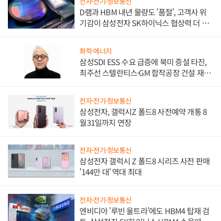
전자·전기·정보통신
D램과 HBM 내년 물량도 '품절', 고객사 위
기감이 삼성전자 SK하이닉스 협상력 더 키
워
화학·에너지
삼성SDI ESS 수요 급증에 북미 증설 타진,
최주선 스텔란티스·GM 합작공장 건설 재추
진하나
전자·전기·정보통신
삼성전자, 갤럭시Z 폴드8 사전예약 개통 8
월31일까지 연장
전자·전기·정보통신
삼성전자 갤럭시 Z 폴드8 시리즈 사전 판매
'144만 대' 역대 최대
전자·전기·정보통신
엔비디아 '루빈 울트라'에도 HBM4 탑재 검