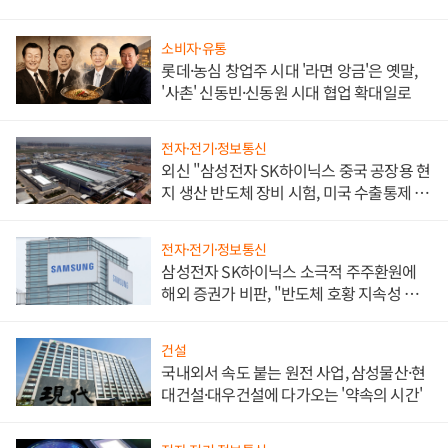
소비자·유통
롯데·농심 창업주 시대 '라면 앙금'은 옛말,
'사촌' 신동빈·신동원 시대 협업 확대일로
전자·전기·정보통신
외신 "삼성전자 SK하이닉스 중국 공장용 현
지 생산 반도체 장비 시험, 미국 수출통제 대
비"
전자·전기·정보통신
삼성전자 SK하이닉스 소극적 주주환원에
해외 증권가 비판, "반도체 호황 지속성 의
문"
건설
국내외서 속도 붙는 원전 사업, 삼성물산·현
대건설·대우건설에 다가오는 '약속의 시간'