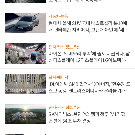
자동차·부품
현대차 올해 SUV 국내 베스트셀러 톱10에
서 싼타페만 자리매김, 그랜저·아반떼 '세단
쌍끌이'로 내수 방어
전자·전기·정보통신
아이폰18 '메모리 부족'에 출시 지연되나, 삼
성디스플레이 LG디스플레이 LG이노텍 '탈
애플' 수익 다각화 속도
화학·에너지
'DL이앤씨 SMR 협력사' X에너지, '한수원 포
스코 동맹' 센트러스에너지와 우라늄 계약
체결
전자·전기·정보통신
SK하이닉스, 용인 'Y2' 팹과 청주 'M17' 팹
건설에 54조 투자 결정