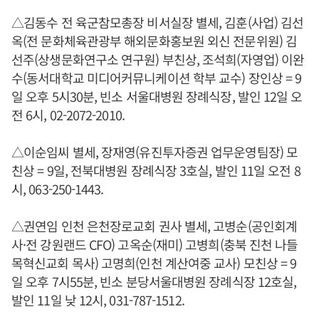
△김동수 전 육군참모총장 비서실장 별세, 김훈(사업) 김선
옥(전 문화체육관광부 해외문화홍보원 외신 전문위원) 김
선주(상생문화연구소 연구원) 부친상, 조석희(자영업) 이완
수(동서대학교 미디어커뮤니케이션 학부 교수) 장인상 = 9
일 오후 5시30분, 빈소 서울대병원 장례식장, 발인 12일 오
전 6시, 02-2072-2010.
△이순임씨 별세, 장재영(유진투자증권 업무운영팀장) 모
친상 = 9일, 전북대병원 장례식장 3호실, 발인 11일 오전 8
시, 063-250-1443.
△권연임 인천 은천장로교회 권사 별세, 고병순(공인회계
사·전 강원랜드 CFO) 고옥순(재미) 고병희(충북 진천 나들
목혁신교회 목사) 고명희(인천 계산여중 교사) 모친상 = 9
일 오후 7시55분, 빈소 분당서울대병원 장례식장 12호실,
발인 11일 낮 12시, 031-787-1512.