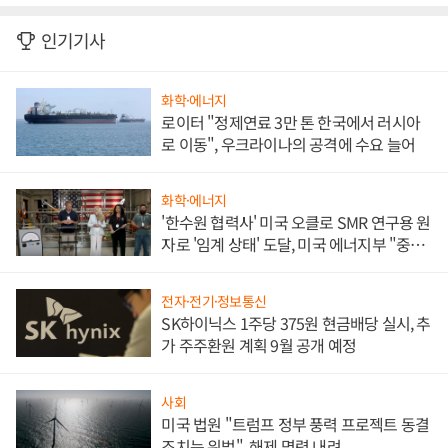
인기기사
화학·에너지
로이터 "정제연료 3만 톤 한국에서 러시아
로 이동", 우크라이나의 공격에 수요 늘어
화학·에너지
'한수원 협력사' 미국 오클로 SMR 연구용 원
자로 '임계 상태' 도달, 미국 에너지부 "중요
한 이정표"
전자·전기·정보통신
SK하이닉스 1주당 375원 현금배당 실시, 추
가 주주환원 계획 9월 공개 예정
사회
미국 법원 "트럼프 정부 풍력 프로젝트 동결
조치는 위법", 해제 명령 내려