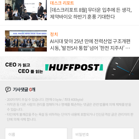
데스크 리포트
[데스크리포트 8월] 무더운 입추에 든 생각,
제약바이오 하반기 훈풍 기대한다
정치
AI시대 맞아 25년 만에 전력산업 구조개편
시동, '발전5사 통합' 넘어 '한전 지주사' 재편
론도
기사댓글
0
개
200자까지 쓰실 수 있습니다. (현재 0 byte / 최대 400byte)
저작권 등 다른 사람의 권리를 침해하거나 명예를 훼손하는 댓글은 관련 법률에 의해 제재를 받을
수 있습니다.
타인에게 불쾌감을 주는 욕설 등 비하하는 단어가 내용에 포함되거나 인신공격성 글은 관리자의 판
단에 의해 삭제 합니다.