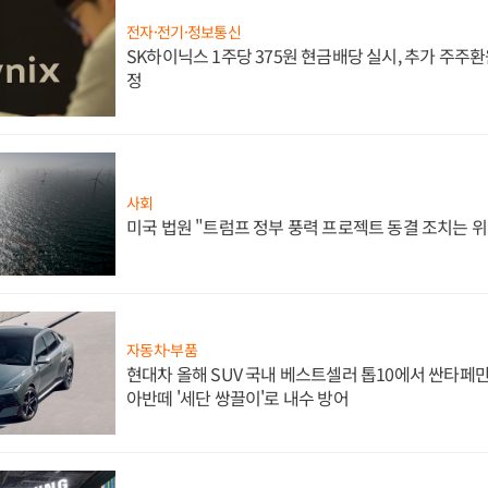
전자·전기·정보통신
SK하이닉스 1주당 375원 현금배당 실시, 추가 주주환
정
사회
미국 법원 "트럼프 정부 풍력 프로젝트 동결 조치는 위
자동차·부품
현대차 올해 SUV 국내 베스트셀러 톱10에서 싼타페만
아반떼 '세단 쌍끌이'로 내수 방어