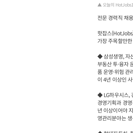
▲ 오늘의 HotJobs100
전문 경력직 채
핫잡스(HotJo
가장 주목할만한 
◆ 삼성생명, 자
부동산 투·융자 
품 운영·위험 관
이 4년 이상인 
◆ LG하우시스,
경영기획과 경영관
년 이상이어야 지
영관리분야는 생산