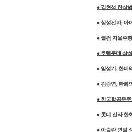
● 김현석 한상범
● 삼성전자, 
● 퀄컴 자율주행
● 호텔롯데 삼
● 임성기, 한
● 김승연, 한
● 한국항공우주 
● 롯데 신라 한
● 아슬란 연말 