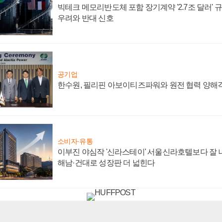
빅테크 메모리반도체 포함 장기계약 '2.7조 달러' 규모
우려와 반대 신호
공기업
한수원, 필리핀 아보이티즈파워와 원전 협력 양해
소비자·유통
이부진 야심작 '신라스테이' 서울신라호텔보다 잘 나
해남·건대로 성장판 더 넓힌다