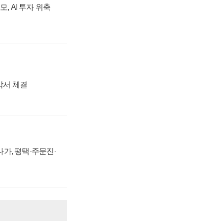
, AI 투자 위축
각서 체결
가, 평택·주문진·