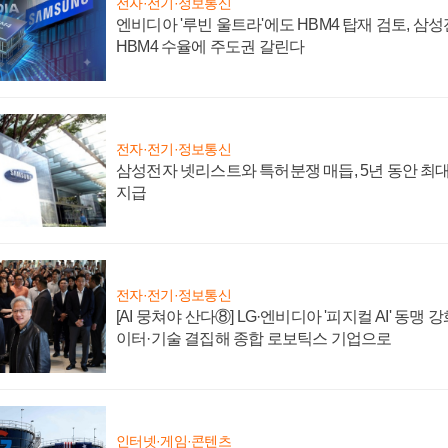
전자·전기·정보통신
엔비디아 '루빈 울트라'에도 HBM4 탑재 검토, 삼
HBM4 수율에 주도권 갈린다
전자·전기·정보통신
삼성전자 넷리스트와 특허분쟁 매듭, 5년 동안 최대
지급
전자·전기·정보통신
[AI 뭉쳐야 산다⑧] LG·엔비디아 '피지컬 AI' 동맹 
이터·기술 결집해 종합 로보틱스 기업으로
인터넷·게임·콘텐츠