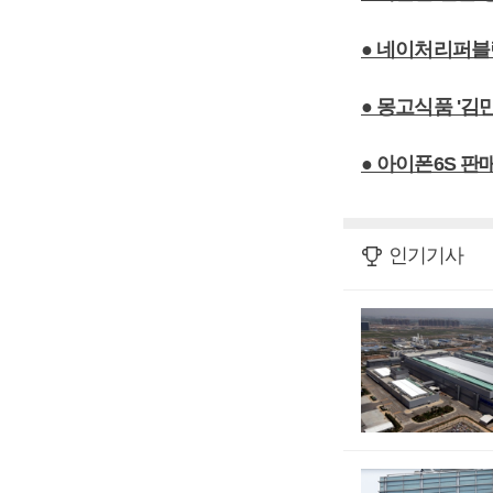
● 네이처리퍼블릭
● 몽고식품 '김
● 아이폰6S 판
인기기사