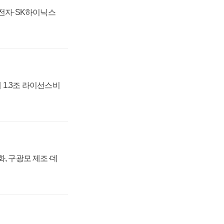
성전자·SK하이닉스
 1.3조 라이선스비
강화, 구광모 제조·데