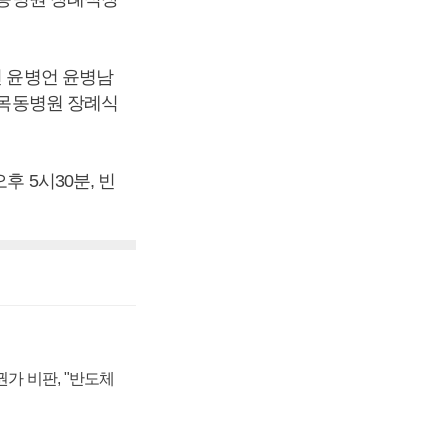
선 윤병언 윤병남
대목동병원 장례식
후 5시30분, 빈
가 비판, "반도체