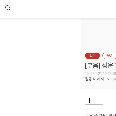
알림
부음
[부음] 정운
2021-02-21 10:44:3
정용석 기자 - yongs@
△정중모씨 별세,