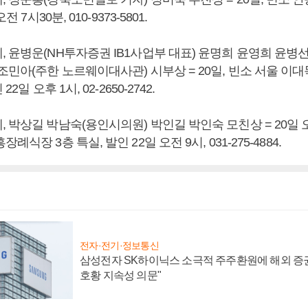
전 7시30분, 010-9373-5801.
, 윤병운(NH투자증권 IB1사업부 대표) 윤명희 윤영희 윤병
조민아(주한 노르웨이대사관) 시부상 = 20일, 빈소 서울 이
2일 오후 1시, 02-2650-2742.
 박상길 박남숙(용인시의원) 박인길 박인숙 모친상 = 20일 오
례식장 3층 특실, 발인 22일 오전 9시, 031-275-4884.
전자·전기·정보통신
삼성전자 SK하이닉스 소극적 주주환원에 해외 증권
호황 지속성 의문"