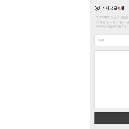
기사댓글
0
개
200자까지 쓰실 수 있습니다. 
저작권 등 다른 사람의 
타인에게 불쾌감을 주는 