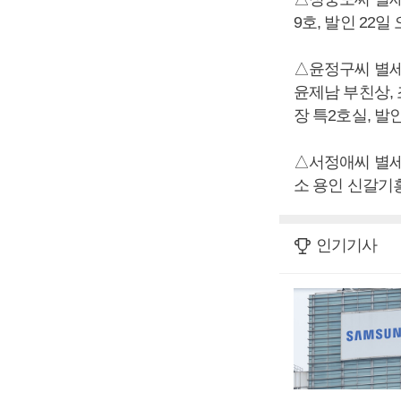
9호, 발인 22일 오
△윤정구씨 별세
윤제남 부친상, 
장 특2호실, 발인 2
△서정애씨 별세,
소 용인 신갈기흥장
인기기사