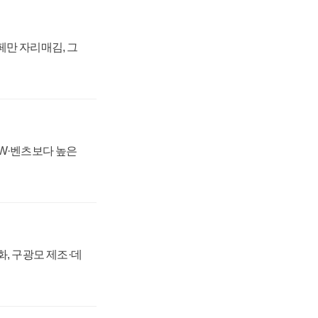
페만 자리매김, 그
MW·벤츠보다 높은
강화, 구광모 제조·데