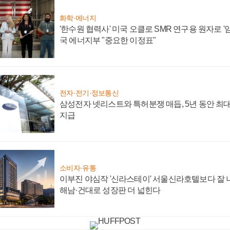
화학·에너지
'한수원 협력사' 미국 오클로 SMR 연구용 원자로 '임
국 에너지부 "중요한 이정표"
전자·전기·정보통신
삼성전자 넷리스트와 특허분쟁 매듭, 5년 동안 최대
지급
소비자·유통
이부진 야심작 '신라스테이' 서울신라호텔보다 잘 나
해남·건대로 성장판 더 넓힌다