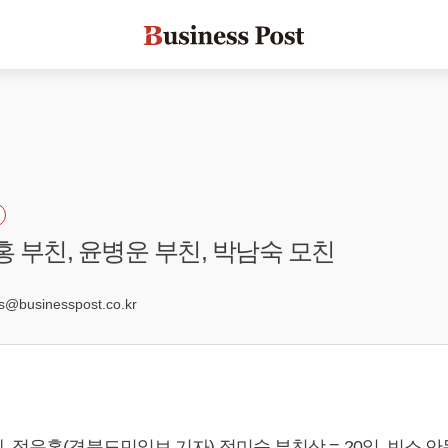
홍 부친, 윤병운 부친, 박남숙 모친
0
businesspost.co.kr
 정운홍(경북도민일보 기자) 정미숙 부친상 = 20일, 빈소 