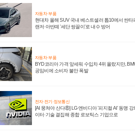
자동차·부품
현대차 올해 SUV 국내 베스트셀러 톱10에서 싼타
랜저·아반떼 '세단 쌍끌이'로 내수 방어
자동차·부품
BYD코리아 가격 앞세워 수입차 4위 올랐지만, B
공임비에 소비자 불만 폭발
전자·전기·정보통신
[AI 뭉쳐야 산다⑧] LG·엔비디아 '피지컬 AI' 동맹 
이터·기술 결집해 종합 로보틱스 기업으로